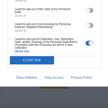
Opted In
I want to opt-out of the Sale of my Personal
Data.
Opted In
Construction BBC
I want to opt-out of processing my Personal
Data for Targeted Advertising.
Chiffrage estimatif pour : Fondations et normes
Opted In
standards. Construction en bloc coffrant isolant
(RT 2020). Finitions haut de gamme. Le prix "clé
I want to opt-out of Collection, Use, Retention,
Sale, and/or Sharing of my Personal Data that Is
en main" inclut le gros oeuvre et le second
Unrelated with the Purposes for which it was
collected.
oeuvre (cuisine, peinture, sols...), mais exclut
Opted Out
piscine, jardin et clôture.
CONFIRM
À partir de
288 000€ TTC
Data Deletion
Data Access
Privacy Policy
Je la veux !