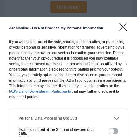
Je la veux !
Archionline -
Do Not Process My Personal Information
If you wish to opt-out of the sale, sharing to third parties, or processing
Construction ossature bois
of your personal or sensitive information for targeted advertising by us,
please use the below opt-out section to confirm your selection. Please
Chiffrage estimatif pour : Fondations et normes
note that after your opt-out request is processed you may continue
standards. Construction en ossature bois isolé.
seeing interest-based ads based on personal information utilized by us
Finitions haut de gamme. Le prix "clé en main"
or personal information disclosed to third parties prior to your opt-out.
inclut le gros oeuvre et le second oeuvre (cuisine,
You may separately opt-out of the further disclosure of your personal
information by third parties on the IAB’s list of downstream participants.
peinture, sols...), mais exclut piscine, jardin et
This information may also be disclosed by us to third parties on the
clôture.
IAB’s List of Downstream Participants
that may further disclose it to
other third parties.
À partir de
247 000€ TTC
Personal Data Processing Opt Outs
Je la veux !
I want to opt-out of the Sharing of my personal
data.