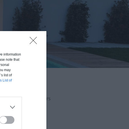
ive information
ase note that
rsonal
 You may
s list of
s List of
aison en fonction du
uvert (hors d'eau, hors