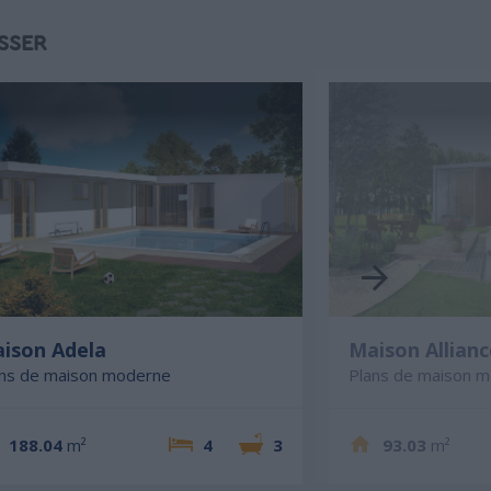
SSER
ison Adela
Maison Allianc
ans de maison moderne
Plans de maison 
188.04
m²
4
3
93.03
m²