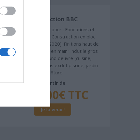
Construction BBC
Chiffrage estimatif pour : Fondations et
normes standards. Construction en bloc
coffrant isolant (RT 2020). Finitions haut de
gamme. Le prix "clé en main" inclut le gros
oeuvre et le second oeuvre (cuisine,
peinture, sols...), mais exclut piscine, jardin
et clôture.
À partir de
477 000€ TTC
Je la veux !