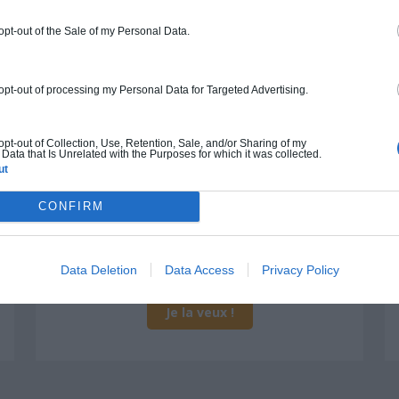
 opt-out of the Sale of my Personal Data.
Construction ossature bois
Chiffrage estimatif pour : Fondations et
 opt-out of processing my Personal Data for Targeted Advertising.
normes standards. Construction en
ossature bois isolé. Finitions haut de
gamme. Le prix "clé en main" inclut le gros
 opt-out of Collection, Use, Retention, Sale, and/or Sharing of my
Data that Is Unrelated with the Purposes for which it was collected.
oeuvre et le second oeuvre (cuisine,
ut
peinture, sols...), mais exclut piscine, jardin
et clôture.
CONFIRM
À partir de
412 000€ TTC
Data Deletion
Data Access
Privacy Policy
Je la veux !