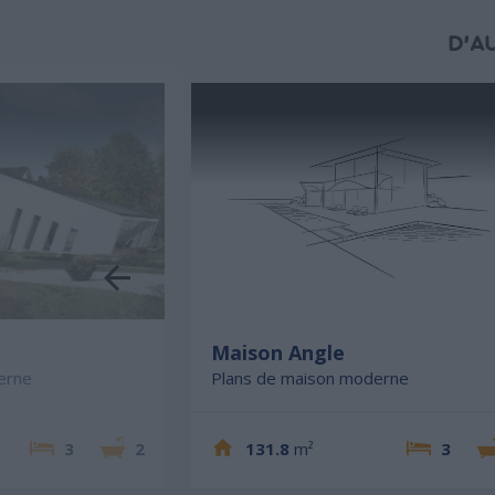
D'A
e
Maison Angle
erne
Plans de maison moderne
3
2
131.8
m²
3