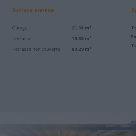
Surface annexe
S
Garage :
21.91 m²
To
Em
Terrasse :
19.35 m²
To
Terrasse non couverte :
80.29 m²