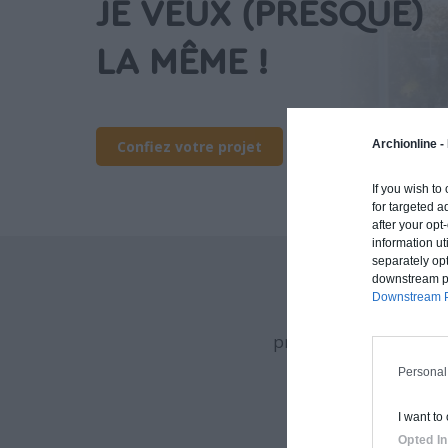
JE VEUX (PRESQUE)
LA MÊME !
Archionline -
Confiez votre projet
If you wish to
for targeted a
after your op
information ut
separately opt
downstream par
Downstream P
Archionline vous of
procédé constructif et
Personal
I want to
Opted In