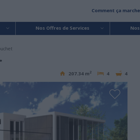
Comment ça marche
Nos Offres de Services
Nos
buchet
T
2
207.34 m
4
4