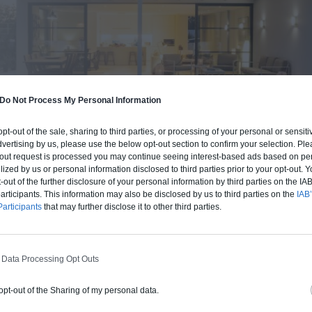
Do Not Process My Personal Information
 opt-out of the sale, sharing to third parties, or processing of your personal or sensit
dvertising by us, please use the below opt-out section to confirm your selection. Ple
t-out request is processed you may continue seeing interest-based ads based on pe
ilized by us or personal information disclosed to third parties prior to your opt-out.
-out of the further disclosure of your personal information by third parties on the IAB’
ticipants. This information may also be disclosed by us to third parties on the
IAB’
BUDGET ET PROCÉDÉ
articipants
that may further disclose it to other third parties.
fre un chiffrage estimatif pour la construction de cette m
 du type de livraison souhaité : auto-construction, clos co
d'air) ou clé en main.
 Data Processing Opt Outs
 opt-out of the Sharing of my personal data.
Auto-construction
Clos couvert
Clé en main