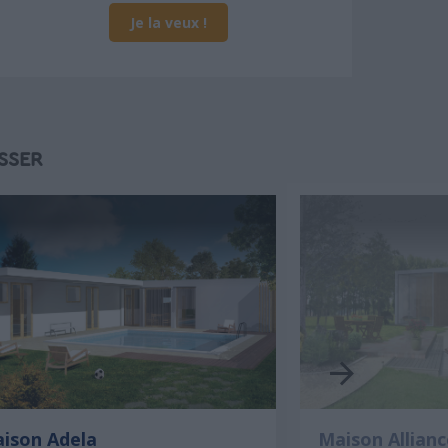
Je la veux !
SSER
ison Adela
Maison Allianc