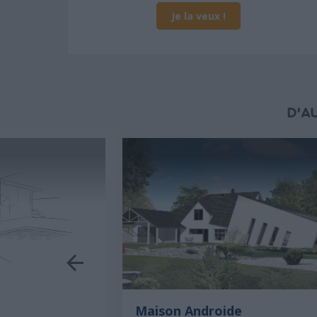
Je la veux !
D'A
Maison Androide