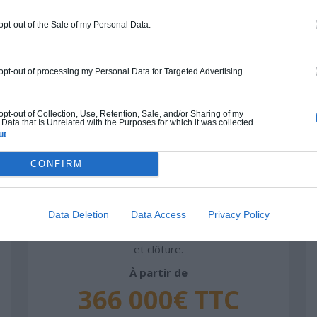
 du type de livraison souhaité : auto-construction, clos co
d'air) ou clé en main.
 opt-out of the Sale of my Personal Data.
Auto-construction
Clos couvert
Clé en main
 opt-out of processing my Personal Data for Targeted Advertising.
 opt-out of Collection, Use, Retention, Sale, and/or Sharing of my
Data that Is Unrelated with the Purposes for which it was collected.
Construction ossature bois
ut
Chiffrage estimatif pour : Fondations et
CONFIRM
normes standards. Construction en
ossature bois isolé. Finitions haut de
gamme. Le prix "clé en main" inclut le gros
Data Deletion
Data Access
Privacy Policy
oeuvre et le second oeuvre (cuisine,
peinture, sols...), mais exclut piscine, jardin
et clôture.
À partir de
366 000€ TTC