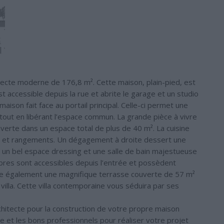
ecte moderne de 176,8 m². Cette maison, plain-pied, est
 accessible depuis la rue et abrite le garage et un studio
son fait face au portail principal. Celle-ci permet une
out en libérant l’espace commun. La grande pièce à vivre
verte dans un espace total de plus de 40 m². La cuisine
age et rangements. Un dégagement à droite dessert une
, un bel espace dressing et une salle de bain majestueuse
bres sont accessibles depuis l’entrée et possèdent
ède également une magnifique terrasse couverte de 57 m²
 villa. Cette villa contemporaine vous séduira par ses
chitecte pour la construction de votre propre maison
cte et les bons professionnels pour réaliser votre projet