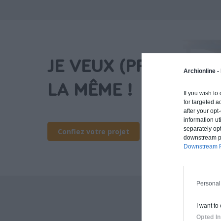
JE VEUX (PRESQUE)
Archionline -
LA MÊME !
If you wish to
for targeted a
after your op
information ut
separately opt
Confiez votre projet
downstream par
Downstream P
Personal
I want to
Archionline vous of
Opted In