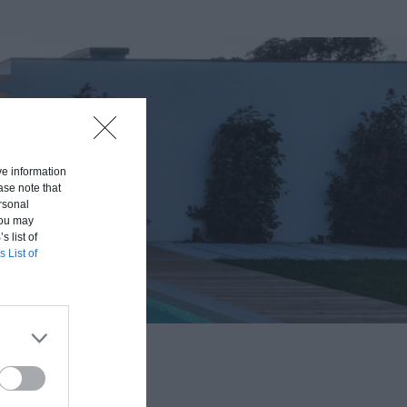
ive information
ase note that
rsonal
 You may
s list of
s List of
aison en fonction du