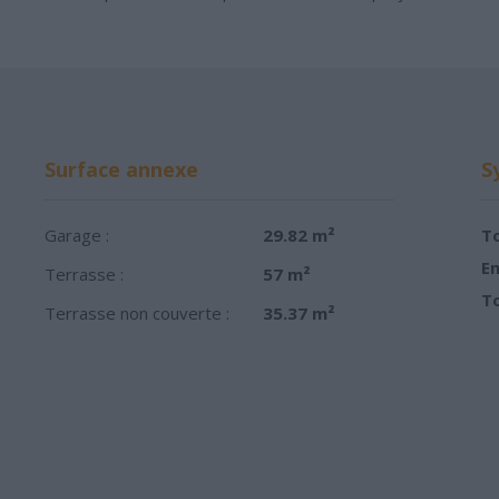
Surface annexe
S
Garage :
29.82 m²
To
Em
Terrasse :
57 m²
To
Terrasse non couverte :
35.37 m²