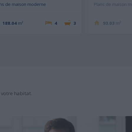
ans de maison moderne
Plans de maison 
188.04
m²
4
3
93.03
m²
votre habitat.