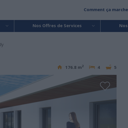
Comment ça marche
Nos Offres de Services
Nos
dy
2
176.8 m
4
5