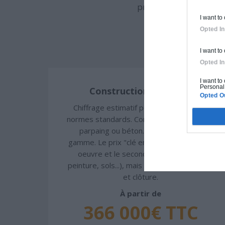
procédé constructif et
I want to
Opted In
I want to
Opted In
I want to
Personal 
Construction classique
Opted O
Chiffrage estimatif pour : Fondations et
normes standards. Construction en brique,
parpaing ou béton. Finitions haut de
gamme. Le prix "clé en main" inclut le gros
oeuvre et le second oeuvre (cuisine,
peinture, sols...), mais exclut piscine, jardin
et clôture.
À partir de
366 000€ TTC