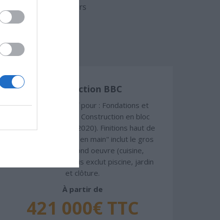
uvert (hors d'eau, hors
Construction BBC
Chiffrage estimatif pour : Fondations et
normes standards. Construction en bloc
coffrant isolant (RT 2020). Finitions haut de
gamme. Le prix "clé en main" inclut le gros
oeuvre et le second oeuvre (cuisine,
peinture, sols...), mais exclut piscine, jardin
et clôture.
À partir de
421 000€ TTC