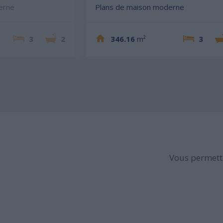
erne
Plans de maison moderne
3
2
346.16
m²
3
Vous permettr