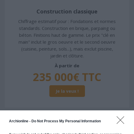
Construction classique
Chiffrage estimatif pour : Fondations et normes
standards. Construction en brique, parpaing ou
béton. Finitions haut de gamme. Le prix "clé en
main" inclut le gros oeuvre et le second oeuvre
(cuisine, peinture, sols...), mais exclut piscine,
jardin et clôture.
À partir de
235 000€ TTC
Je la veux !
Archionline -
Do Not Process My Personal Information
Construction ossature bois