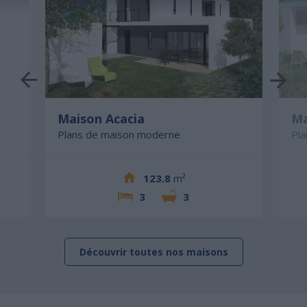
Maison Acacia
Ma
Plans de maison moderne
Pl
123.8
m²
3
3
Découvrir toutes nos maisons