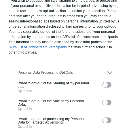
If you wish to opt-out of the sale, sharing to third parties, or processing
Chiffrage estimatif pour : Fondations et normes
of your personal or sensitive information for targeted advertising by us,
standards. Construction en ossature bois isolé.
please use the below opt-out section to confirm your selection. Please
Finitions haut de gamme. Le prix "clé en main"
note that after your opt-out request is processed you may continue
seeing interest-based ads based on personal information utilized by us
inclut le gros oeuvre et le second oeuvre (cuisine,
or personal information disclosed to third parties prior to your opt-out.
peinture, sols...), mais exclut piscine, jardin et
You may separately opt-out of the further disclosure of your personal
clôture.
information by third parties on the IAB’s list of downstream participants.
This information may also be disclosed by us to third parties on the
À partir de
IAB’s List of Downstream Participants
that may further disclose it to
235 000€ TTC
other third parties.
Je la veux !
Personal Data Processing Opt Outs
I want to opt-out of the Sharing of my personal
data.
Opted In
I want to opt-out of the Sale of my Personal
Construction BBC
Data.
Opted In
Chiffrage estimatif pour : Fondations et normes
I want to opt-out of processing my Personal
standards. Construction en bloc coffrant isolant
Data for Targeted Advertising.
Opted In
(RT 2020). Finitions haut de gamme. Le prix "clé