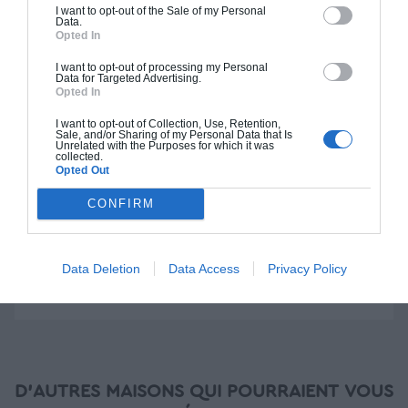
I want to opt-out of the Sale of my Personal
Data.
Construction BBC
Opted In
Chiffrage estimatif pour : Fondations et normes
I want to opt-out of processing my Personal
standards. Construction en bloc coffrant isolant
Data for Targeted Advertising.
Opted In
(RT 2020). Finitions haut de gamme. Le prix "clé
en main" inclut le gros oeuvre et le second
I want to opt-out of Collection, Use, Retention,
Sale, and/or Sharing of my Personal Data that Is
oeuvre (cuisine, peinture, sols...), mais exclut
Unrelated with the Purposes for which it was
collected.
piscine, jardin et clôture.
Opted Out
À partir de
CONFIRM
315 000€ TTC
Data Deletion
Data Access
Privacy Policy
Je la veux !
D'AUTRES MAISONS QUI POURRAIENT VOUS