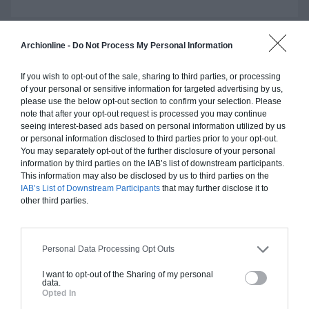
Archionline -
Do Not Process My Personal Information
Construction ossature bois
If you wish to opt-out of the sale, sharing to third parties, or processing
Chiffrage estimatif pour : Fondations et normes
of your personal or sensitive information for targeted advertising by us,
standards. Construction en ossature bois isolé.
please use the below opt-out section to confirm your selection. Please
note that after your opt-out request is processed you may continue
Finitions haut de gamme. Le prix "clé en main"
seeing interest-based ads based on personal information utilized by us
inclut le gros oeuvre et le second oeuvre (cuisine,
or personal information disclosed to third parties prior to your opt-out.
peinture, sols...), mais exclut piscine, jardin et
You may separately opt-out of the further disclosure of your personal
clôture.
information by third parties on the IAB’s list of downstream participants.
This information may also be disclosed by us to third parties on the
À partir de
IAB’s List of Downstream Participants
that may further disclose it to
other third parties.
270 000€ TTC
Je la veux !
Personal Data Processing Opt Outs
I want to opt-out of the Sharing of my personal
data.
Opted In