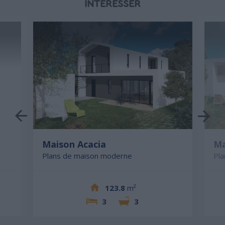
INTÉRESSER
Maison Acacia
Ma
Plans de maison moderne
Pl
123.8
m²
3
3