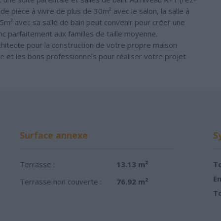
 pièce à vivre de plus de 30m² avec le salon, la salle à
5m² avec sa salle de bain peut convenir pour créer une
nc parfaitement aux familles de taille moyenne.
chitecte pour la construction de votre propre maison
cte et les bons professionnels pour réaliser votre projet
Surface annexe
S
Terrasse :
13.13 m²
To
Em
Terrasse non couverte :
76.92 m²
To