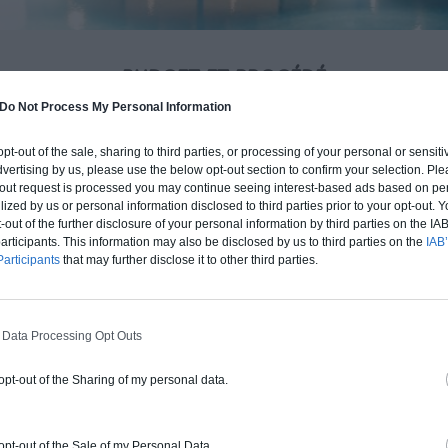
BUDGET ET PROCÉDÉ
fre un chiffrage estimatif pour la construction de cette m
Do Not Process My Personal Information
 du type de livraison souhaité : auto-construction, clos co
 opt-out of the sale, sharing to third parties, or processing of your personal or sensit
d'air) ou clé en main.
dvertising by us, please use the below opt-out section to confirm your selection. Ple
t-out request is processed you may continue seeing interest-based ads based on pe
ilized by us or personal information disclosed to third parties prior to your opt-out.
Auto-construction
Clos couvert
Clé en main
-out of the further disclosure of your personal information by third parties on the IAB’
ticipants. This information may also be disclosed by us to third parties on the
IAB’
articipants
that may further disclose it to other third parties.
Construction ossature bois
Chiffrage estimatif pour : Fondations et
 Data Processing Opt Outs
normes standards. Construction en
ossature bois isolé. Finitions haut de
 opt-out of the Sharing of my personal data.
gamme. Le prix "clé en main" inclut le gros
oeuvre et le second oeuvre (cuisine,
 opt-out of the Sale of my Personal Data.