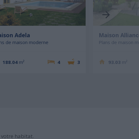
ison Adela
Maison Allianc
ans de maison moderne
Plans de maison 
188.04
m²
4
3
93.03
m²
votre habitat.