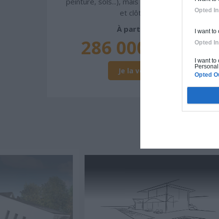
peinture, sols...), mais exclut piscine, jardin
Opted In
et clôture.
À partir de
I want to
286 000€ TTC
Opted In
I want to
Personal 
Je la veux !
Opted O
D'A