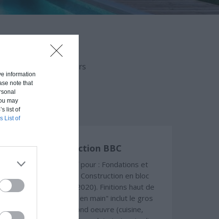
aison en fonction du
uvert (hors d'eau, hors
ive information
ase note that
rsonal
 You may
s list of
s List of
Construction BBC
Chiffrage estimatif pour : Fondations et
normes standards. Construction en bloc
coffrant isolant (RT 2020). Finitions haut de
gamme. Le prix "clé en main" inclut le gros
oeuvre et le second oeuvre (cuisine,