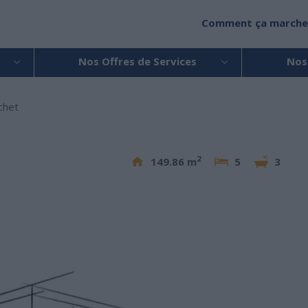
Comment ça marche
Nos Offres de Services
Nos
chet
2
149.86 m
5
3