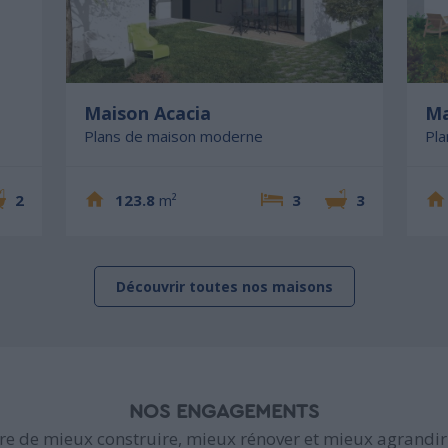
Maison Acacia
Ma
Plans de maison moderne
Pl
2
123.8
m²
3
3
Découvrir toutes nos maisons
NOS ENGAGEMENTS
e de mieux construire, mieux rénover et mieux agrandir 