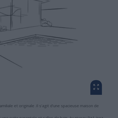
iale et originale .Il s’agit d’une spacieuse maison de
une suite parentale et salles de bain. Au niveau R+1 (rez-