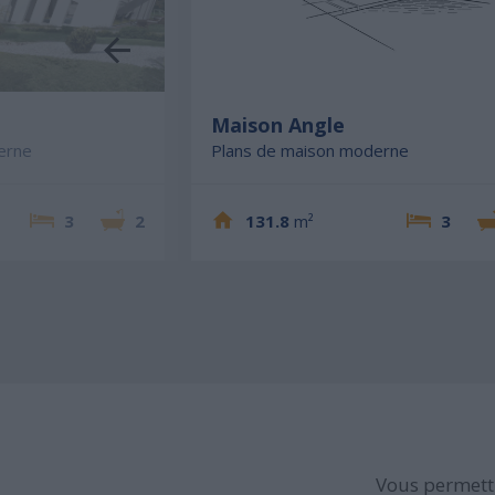
e
Maison Angle
erne
Plans de maison moderne
3
2
131.8
m²
3
Vous permettr