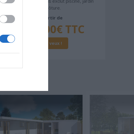
peinture, sols...), mais exclut piscine, jardin
et clôture.
À partir de
333 000€ TTC
Je la veux !
SSER