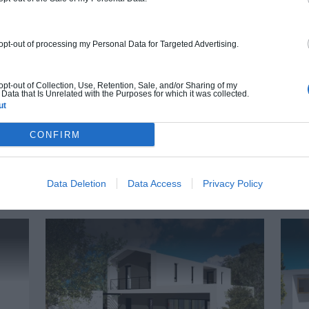
peinture, sols...), mais exclut piscine, jardin
et clôture.
À partir de
 opt-out of processing my Personal Data for Targeted Advertising.
286 000€ TTC
 opt-out of Collection, Use, Retention, Sale, and/or Sharing of my
Data that Is Unrelated with the Purposes for which it was collected.
Je la veux !
ut
CONFIRM
Data Deletion
Data Access
Privacy Policy
UTRES MAISONS QUI POURRAIENT VOUS INTÉRE