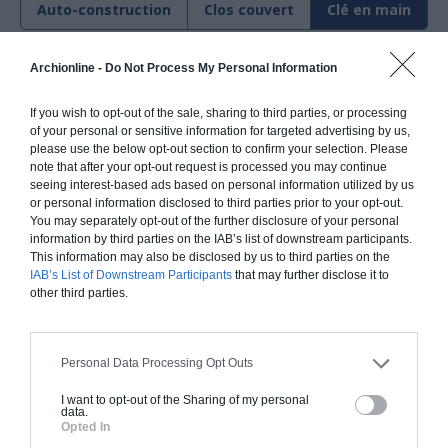
Auto-construction
Clos couvert
Clé en main
Archionline -
Do Not Process My Personal Information
Construction classique
If you wish to opt-out of the sale, sharing to third parties, or processing
Chiffrage estimatif pour : Fondations et normes
of your personal or sensitive information for targeted advertising by us,
please use the below opt-out section to confirm your selection. Please
standards. Construction en brique, parpaing ou
note that after your opt-out request is processed you may continue
béton. Finitions haut de gamme. Le prix "clé en
seeing interest-based ads based on personal information utilized by us
main" inclut le gros oeuvre et le second oeuvre
or personal information disclosed to third parties prior to your opt-out.
(cuisine, peinture, sols...), mais exclut piscine,
You may separately opt-out of the further disclosure of your personal
information by third parties on the IAB’s list of downstream participants.
jardin et clôture.
This information may also be disclosed by us to third parties on the
À partir de
IAB’s List of Downstream Participants
that may further disclose it to
other third parties.
400 000€ TTC
Je la veux !
Personal Data Processing Opt Outs
I want to opt-out of the Sharing of my personal
data.
Opted In