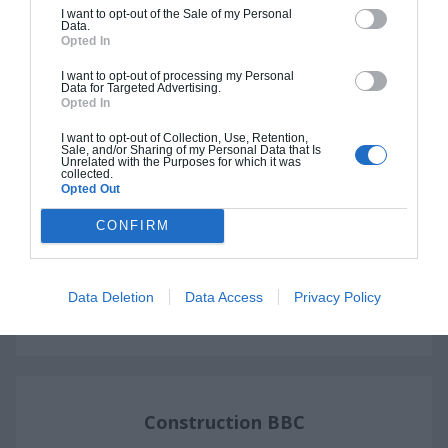
I want to opt-out of the Sale of my Personal
Data.
Construction ossature bois
Opted In
Chiffrage estimatif pour : Fondations et normes
I want to opt-out of processing my Personal
Data for Targeted Advertising.
standards. Construction en ossature bois isolé.
Opted In
Finitions haut de gamme. Le prix "clé en main"
inclut le gros oeuvre et le second oeuvre (cuisine,
I want to opt-out of Collection, Use, Retention,
Sale, and/or Sharing of my Personal Data that Is
peinture, sols...), mais exclut piscine, jardin et
Unrelated with the Purposes for which it was
collected.
clôture.
Opted Out
À partir de
CONFIRM
400 000€ TTC
Data Deletion
Data Access
Privacy Policy
Je la veux !
Construction BBC