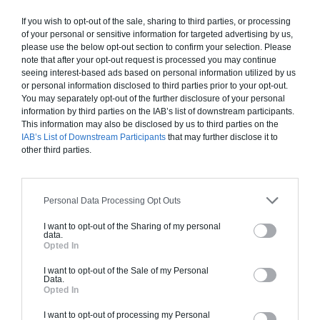
Finitions haut de gamme. Le prix "clé en main"
inclut le gros oeuvre et le second oeuvre (cuisine,
If you wish to opt-out of the sale, sharing to third parties, or processing
of your personal or sensitive information for targeted advertising by us,
peinture, sols...), mais exclut piscine, jardin et
please use the below opt-out section to confirm your selection. Please
clôture.
note that after your opt-out request is processed you may continue
seeing interest-based ads based on personal information utilized by us
À partir de
or personal information disclosed to third parties prior to your opt-out.
192 000€ TTC
You may separately opt-out of the further disclosure of your personal
information by third parties on the IAB’s list of downstream participants.
This information may also be disclosed by us to third parties on the
IAB’s List of Downstream Participants
that may further disclose it to
Je la veux !
other third parties.
Personal Data Processing Opt Outs
Construction BBC
I want to opt-out of the Sharing of my personal
data.
Opted In
Chiffrage estimatif pour : Fondations et normes
standards. Construction en bloc coffrant isolant
I want to opt-out of the Sale of my Personal
Data.
(RT 2020). Finitions haut de gamme. Le prix "clé
Opted In
en main" inclut le gros oeuvre et le second
oeuvre (cuisine, peinture, sols...), mais exclut
I want to opt-out of processing my Personal