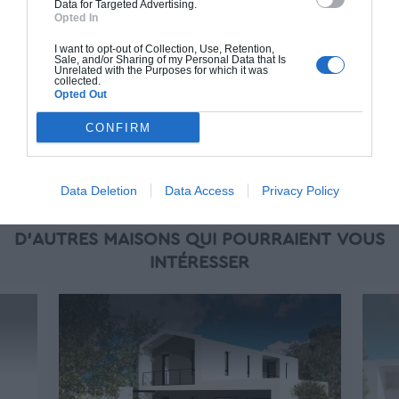
Data for Targeted Advertising.
piscine, jardin et clôture.
Opted In
À partir de
I want to opt-out of Collection, Use, Retention,
Sale, and/or Sharing of my Personal Data that Is
224 000€ TTC
Unrelated with the Purposes for which it was
collected.
Opted Out
Je la veux !
CONFIRM
Data Deletion
Data Access
Privacy Policy
D'AUTRES MAISONS QUI POURRAIENT VOUS
INTÉRESSER