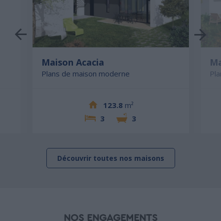
Maison Acacia
Ma
Plans de maison moderne
Pl
123.8
m²
3
3
Découvrir toutes nos maisons
NOS ENGAGEMENTS