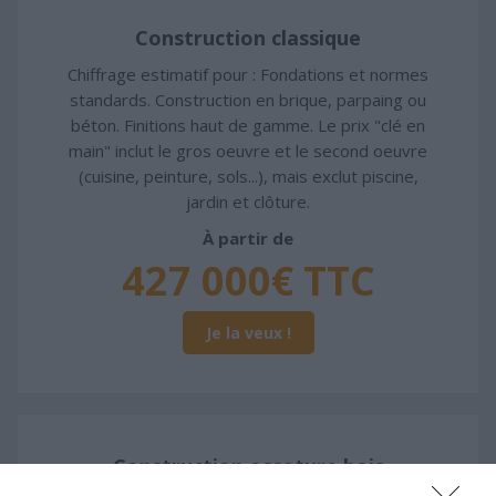
Construction classique
Chiffrage estimatif pour : Fondations et normes
standards. Construction en brique, parpaing ou
béton. Finitions haut de gamme. Le prix "clé en
main" inclut le gros oeuvre et le second oeuvre
(cuisine, peinture, sols...), mais exclut piscine,
jardin et clôture.
À partir de
427 000€ TTC
Je la veux !
Construction ossature bois