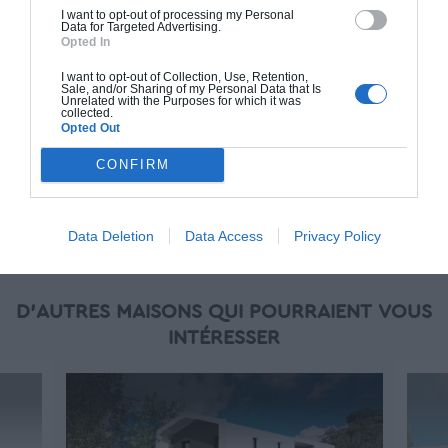
en main" inclut le gros oeuvre et le second
I want to opt-out of processing my Personal
Data for Targeted Advertising.
oeuvre (cuisine, peinture, sols...), mais exclut
Opted In
piscine, jardin et clôture.
I want to opt-out of Collection, Use, Retention,
Sale, and/or Sharing of my Personal Data that Is
À partir de
Unrelated with the Purposes for which it was
collected.
498 000€ TTC
Opted Out
CONFIRM
Je la veux !
Data Deletion
Data Access
Privacy Policy
D'AUTRES MAISONS QUI POURRAIENT VOUS
INTÉRESSER