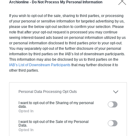
Chiffrage estimatif pour : Fondations et normes
Archionline -
Do Not Process My Personal Information
standards. Construction en ossature bois isolé.
Finitions haut de gamme. Le prix "clé en main"
If you wish to opt-out of the sale, sharing to third parties, or processing
of your personal or sensitive information for targeted advertising by us,
inclut le gros oeuvre et le second oeuvre (cuisine,
please use the below opt-out section to confirm your selection. Please
peinture, sols...), mais exclut piscine, jardin et
note that after your opt-out request is processed you may continue
clôture.
seeing interest-based ads based on personal information utilized by us
or personal information disclosed to third parties prior to your opt-out.
À partir de
You may separately opt-out of the further disclosure of your personal
427 000€ TTC
information by third parties on the IAB’s list of downstream participants.
This information may also be disclosed by us to third parties on the
IAB’s List of Downstream Participants
that may further disclose it to
other third parties.
Je la veux !
Personal Data Processing Opt Outs
I want to opt-out of the Sharing of my personal
data.
Construction BBC
Opted In
Chiffrage estimatif pour : Fondations et normes
I want to opt-out of the Sale of my Personal
Data.
standards. Construction en bloc coffrant isolant
Opted In
(RT 2020). Finitions haut de gamme. Le prix "clé