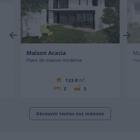
Maison Acacia
Ma
Plans de maison moderne
Pl
123.8
m²
3
3
Découvrir toutes nos maisons