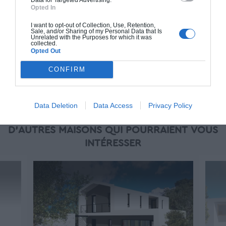
piscine, jardin et clôture.
Opted In
À partir de
I want to opt-out of Collection, Use, Retention,
273 000€ TTC
Sale, and/or Sharing of my Personal Data that Is
Unrelated with the Purposes for which it was
collected.
Opted Out
Je la veux !
CONFIRM
Data Deletion
Data Access
Privacy Policy
D'AUTRES MAISONS QUI POURRAIENT VOUS
INTÉRESSER