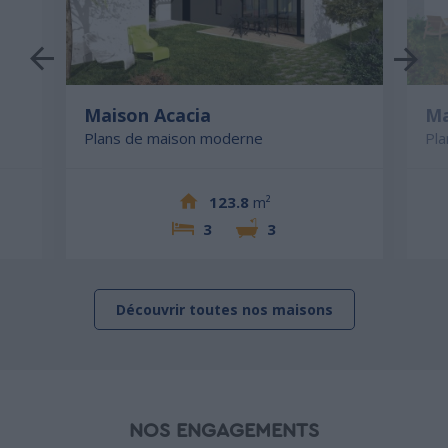
Maison Acacia
Ma
Plans de maison moderne
Pl
123.8
m²
3
3
Découvrir toutes nos maisons
NOS ENGAGEMENTS