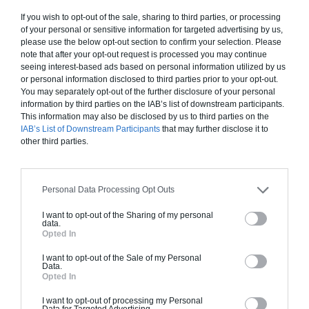
inclut le gros oeuvre et le second oeuvre (cuisine,
If you wish to opt-out of the sale, sharing to third parties, or processing
peinture, sols...), mais exclut piscine, jardin et
of your personal or sensitive information for targeted advertising by us,
please use the below opt-out section to confirm your selection. Please
clôture.
note that after your opt-out request is processed you may continue
seeing interest-based ads based on personal information utilized by us
À partir de
or personal information disclosed to third parties prior to your opt-out.
234 000€ TTC
You may separately opt-out of the further disclosure of your personal
information by third parties on the IAB’s list of downstream participants.
This information may also be disclosed by us to third parties on the
Je la veux !
IAB’s List of Downstream Participants
that may further disclose it to
other third parties.
Personal Data Processing Opt Outs
Construction BBC
I want to opt-out of the Sharing of my personal
data.
Chiffrage estimatif pour : Fondations et normes
Opted In
standards. Construction en bloc coffrant isolant
I want to opt-out of the Sale of my Personal
(RT 2020). Finitions haut de gamme. Le prix "clé
Data.
Opted In
en main" inclut le gros oeuvre et le second
oeuvre (cuisine, peinture, sols...), mais exclut
I want to opt-out of processing my Personal
Data for Targeted Advertising.