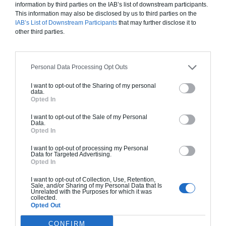
information by third parties on the IAB’s list of downstream participants.
This information may also be disclosed by us to third parties on the
IAB’s List of Downstream Participants
that may further disclose it to
other third parties.
Construction ossature bois
Chiffrage estimatif pour : Fondations et normes
Personal Data Processing Opt Outs
standards. Construction en ossature bois isolé.
Finitions haut de gamme. Le prix "clé en main"
I want to opt-out of the Sharing of my personal
data.
inclut le gros oeuvre et le second oeuvre (cuisine,
Opted In
peinture, sols...), mais exclut piscine, jardin et
clôture.
I want to opt-out of the Sale of my Personal
Data.
Opted In
À partir de
328 000€ TTC
I want to opt-out of processing my Personal
Data for Targeted Advertising.
Opted In
Je la veux !
I want to opt-out of Collection, Use, Retention,
Sale, and/or Sharing of my Personal Data that Is
Unrelated with the Purposes for which it was
collected.
Opted Out
CONFIRM