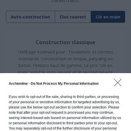
clé en main.
Auto-construction
Clos couvert
Clé en main
Construction classique
Chiffrage estimatif pour : Fondations et normes
standards. Construction en brique, parpaing ou
béton. Finitions haut de gamme. Le prix "clé en
main" inclut le gros oeuvre et le second oeuvre
(cuisine, peinture, sols...), mais exclut piscine,
Archionline -
Do Not Process My Personal Information
jardin et clôture.
À partir de
If you wish to opt-out of the sale, sharing to third parties, or processing
328 000€ TTC
of your personal or sensitive information for targeted advertising by us,
please use the below opt-out section to confirm your selection. Please
note that after your opt-out request is processed you may continue
seeing interest-based ads based on personal information utilized by us
Je la veux !
or personal information disclosed to third parties prior to your opt-out.
You may separately opt-out of the further disclosure of your personal