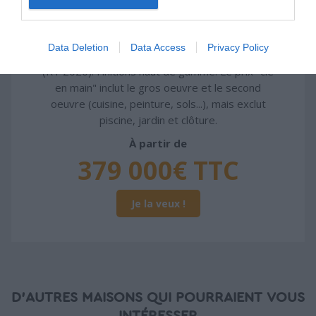
Construction BBC
Chiffrage estimatif pour : Fondations et normes
Data Deletion
Data Access
Privacy Policy
standards. Construction en bloc coffrant isolant
(RT 2020). Finitions haut de gamme. Le prix "clé
en main" inclut le gros oeuvre et le second
oeuvre (cuisine, peinture, sols...), mais exclut
piscine, jardin et clôture.
À partir de
379 000€ TTC
Je la veux !
D'AUTRES MAISONS QUI POURRAIENT VOUS
INTÉRESSER