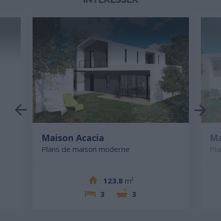
Maison Acacia
Ma
Plans de maison moderne
Pl
123.8
m²
3
3