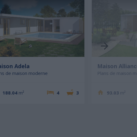
ison Adela
Maison Allianc
ans de maison moderne
Plans de maison 
188.04
m²
4
3
93.03
m²