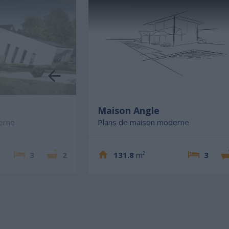
e
Maison Angle
erne
Plans de maison moderne
3
2
131.8
m²
3