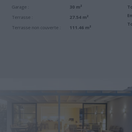
Garage :
30 m²
To
Em
Terrasse :
27.54 m²
To
Terrasse non couverte :
111.46 m²