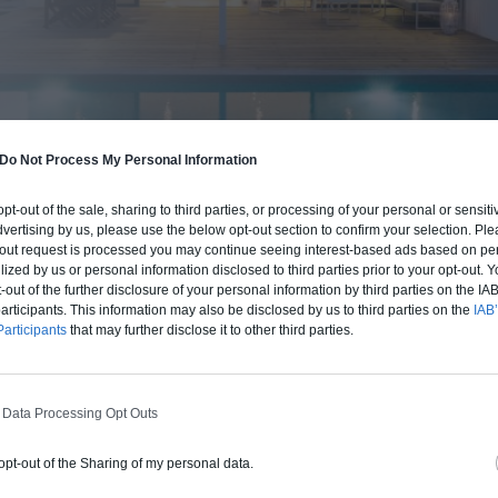
Do Not Process My Personal Information
BUDGET ET PROCÉDÉ
 opt-out of the sale, sharing to third parties, or processing of your personal or sensit
dvertising by us, please use the below opt-out section to confirm your selection. Ple
fre un chiffrage estimatif pour la construction de cette m
t-out request is processed you may continue seeing interest-based ads based on pe
 du type de livraison souhaité : auto-construction, clos co
ilized by us or personal information disclosed to third parties prior to your opt-out.
d'air) ou clé en main.
-out of the further disclosure of your personal information by third parties on the IAB’
ticipants. This information may also be disclosed by us to third parties on the
IAB’
articipants
that may further disclose it to other third parties.
Auto-construction
Clos couvert
Clé en main
 Data Processing Opt Outs
Construction ossature bois
 opt-out of the Sharing of my personal data.
Chiffrage estimatif pour : Fondations et