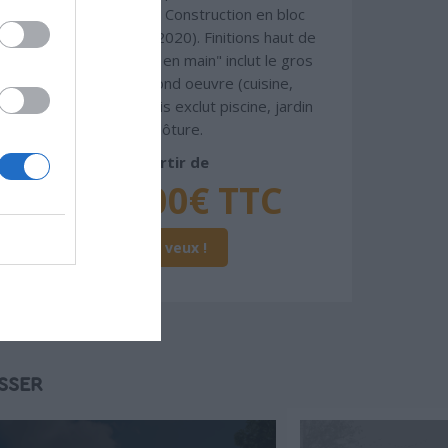
normes standards. Construction en bloc
coffrant isolant (RT 2020). Finitions haut de
gamme. Le prix "clé en main" inclut le gros
oeuvre et le second oeuvre (cuisine,
peinture, sols...), mais exclut piscine, jardin
et clôture.
À partir de
297 000€ TTC
Je la veux !
SSER