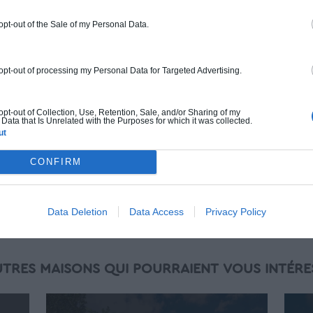
normes standards. Construction en
ossature bois isolé. Finitions haut de
 opt-out of the Sale of my Personal Data.
gamme. Le prix "clé en main" inclut le gros
oeuvre et le second oeuvre (cuisine,
 opt-out of processing my Personal Data for Targeted Advertising.
peinture, sols...), mais exclut piscine, jardin
et clôture.
À partir de
 opt-out of Collection, Use, Retention, Sale, and/or Sharing of my
Data that Is Unrelated with the Purposes for which it was collected.
259 000€ TTC
ut
CONFIRM
Je la veux !
Data Deletion
Data Access
Privacy Policy
UTRES MAISONS QUI POURRAIENT VOUS INTÉRE