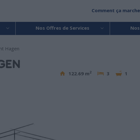
Comment ça marche
Nos Offres de Services
Nos
nt Hagen
GEN
2
122.69 m
3
1