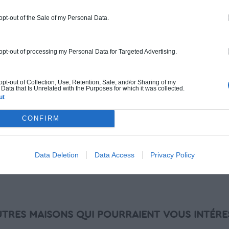
Chiffrage estimatif pour : Fondations et
 opt-out of the Sale of my Personal Data.
normes standards. Construction en
ossature bois isolé. Finitions haut de
gamme. Le prix "clé en main" inclut le gros
 opt-out of processing my Personal Data for Targeted Advertising.
oeuvre et le second oeuvre (cuisine,
peinture, sols...), mais exclut piscine, jardin
 opt-out of Collection, Use, Retention, Sale, and/or Sharing of my
et clôture.
Data that Is Unrelated with the Purposes for which it was collected.
ut
À partir de
376 000€ TTC
CONFIRM
Je la veux !
Data Deletion
Data Access
Privacy Policy
UTRES MAISONS QUI POURRAIENT VOUS INTÉRE