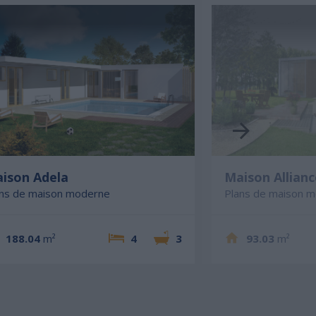
ison Adela
Maison Allianc
ans de maison moderne
Plans de maison 
188.04
m²
4
3
93.03
m²