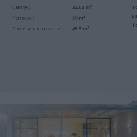
Garage :
32.62 m²
To
Em
Terrasse :
59 m²
To
Terrasse non couverte :
45.5 m²