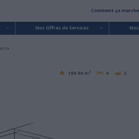
Comment ça marche
Nos Offres de Services
Nos
erna
2
180.94 m
4
2