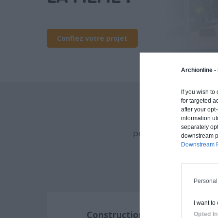
Confiez votre projet
Archionline -
If you wish to
for targeted a
after your op
information ut
Archionline vous of
separately opt
procédé constructif et
downstream par
Downstream P
Personal
I want to
Construction classique
Opted In