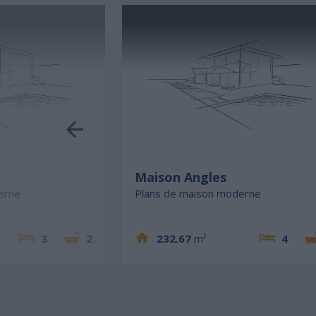
Maison Angles
erne
Plans de maison moderne
3
2
232.67
m²
4