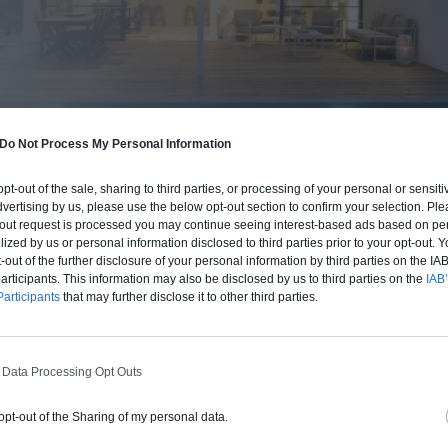
Do Not Process My Personal Information
 opt-out of the sale, sharing to third parties, or processing of your personal or sensit
dvertising by us, please use the below opt-out section to confirm your selection. Ple
BUDGET ET PROCÉDÉ
t-out request is processed you may continue seeing interest-based ads based on pe
ilized by us or personal information disclosed to third parties prior to your opt-out.
fre un chiffrage estimatif pour la construction de cette m
-out of the further disclosure of your personal information by third parties on the IAB’
 du type de livraison souhaité : auto-construction, clos co
ticipants. This information may also be disclosed by us to third parties on the
IAB’
d'air) ou clé en main.
articipants
that may further disclose it to other third parties.
Auto-construction
Clos couvert
Clé en main
 Data Processing Opt Outs
 opt-out of the Sharing of my personal data.
Construction ossature bois