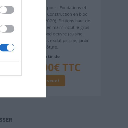
Chiffrage estimatif pour : Fondations et
normes standards. Construction en bloc
coffrant isolant (RT 2020). Finitions haut de
gamme. Le prix "clé en main" inclut le gros
oeuvre et le second oeuvre (cuisine,
peinture, sols...), mais exclut piscine, jardin
et clôture.
À partir de
433 000€ TTC
Je la veux !
SSER