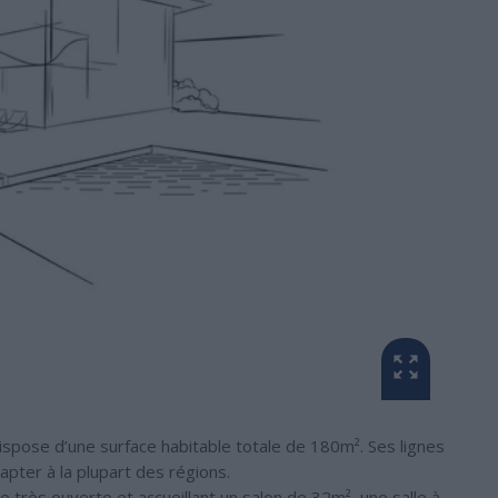
spose d’une surface habitable totale de 180m². Ses lignes
pter à la plupart des régions.
 très ouverte et accueillant un salon de 32m², une salle à