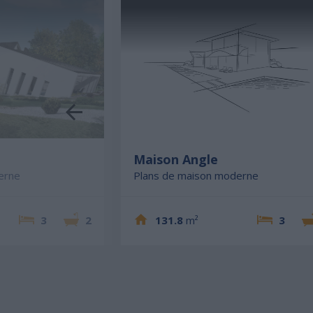
e
Maison Angle
erne
Plans de maison moderne
3
2
131.8
m²
3