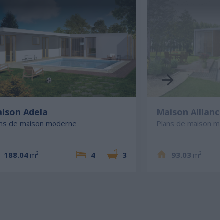
ison Adela
Maison Allianc
ans de maison moderne
Plans de maison 
188.04
m²
4
3
93.03
m²