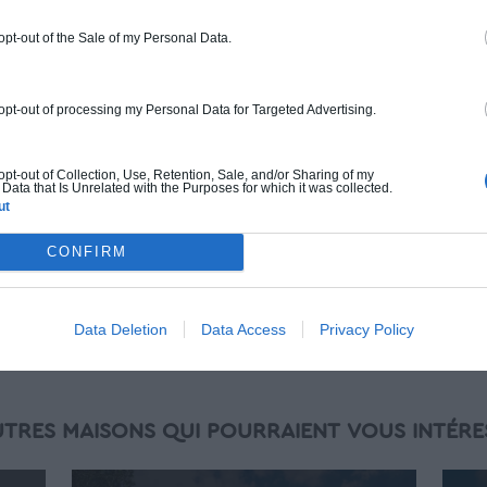
Chiffrage estimatif pour : Fondations et
normes standards. Construction en
 opt-out of the Sale of my Personal Data.
ossature bois isolé. Finitions haut de
gamme. Le prix "clé en main" inclut le gros
oeuvre et le second oeuvre (cuisine,
 opt-out of processing my Personal Data for Targeted Advertising.
peinture, sols...), mais exclut piscine, jardin
et clôture.
 opt-out of Collection, Use, Retention, Sale, and/or Sharing of my
À partir de
Data that Is Unrelated with the Purposes for which it was collected.
ut
408 000€ TTC
CONFIRM
Je la veux !
Data Deletion
Data Access
Privacy Policy
UTRES MAISONS QUI POURRAIENT VOUS INTÉRE