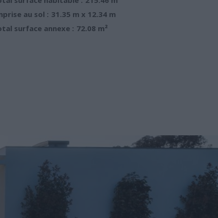
prise au sol :
31.35 m x 12.34 m
tal surface annexe :
72.08 m²