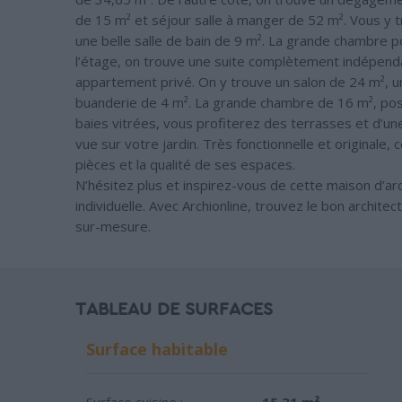
de 15 m² et séjour salle à manger de 52 m². Vous y
une belle salle de bain de 9 m². La grande chambre p
l’étage, on trouve une suite complètement indépenda
appartement privé. On y trouve un salon de 24 m², u
buanderie de 4 m². La grande chambre de 16 m², poss
baies vitrées, vous profiterez des terrasses et d’une 
vue sur votre jardin. Très fonctionnelle et original
pièces et la qualité de ses espaces.
N’hésitez plus et inspirez-vous de cette maison d’ar
individuelle. Avec Archionline, trouvez le bon archite
sur-mesure.
TABLEAU DE SURFACES
Surface habitable
Surface cuisine :
15.31 m²