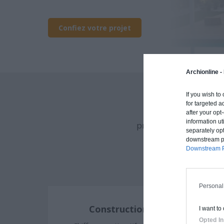
Confiez votre projet
Archionline -
If you wish to
for targeted a
Archionline vous of
after your op
information ut
procédé constructif et
separately opt
downstream par
Downstream P
Personal
Construction classique
I want to
Opted In