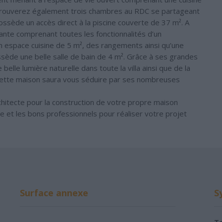
 trouverez également trois chambres au RDC se partageant
ossède un accès direct à la piscine couverte de 37 m². A
nte comprenant toutes les fonctionnalités d’un
n espace cuisine de 5 m², des rangements ainsi qu’une
ède une belle salle de bain de 4 m². Grâce à ses grandes
belle lumière naturelle dans toute la villa ainsi que de la
e, cette maison saura vous séduire par ses nombreuses
chitecte pour la construction de votre propre maison
cte et les bons professionnels pour réaliser votre projet
Surface annexe
S
To