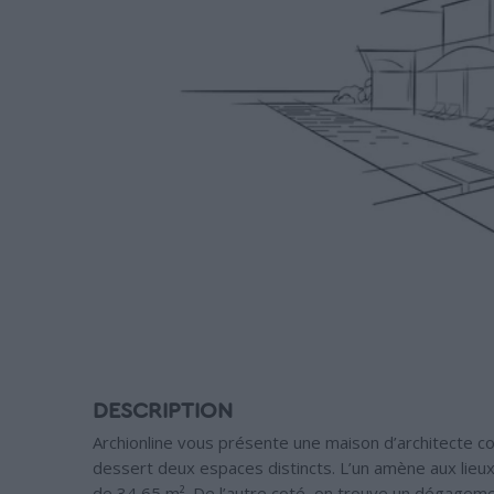
DESCRIPTION
Archionline vous présente une maison d’architecte 
dessert deux espaces distincts. L’un amène aux lieux 
de 34,65 m². De l’autre coté, on trouve un dégagem