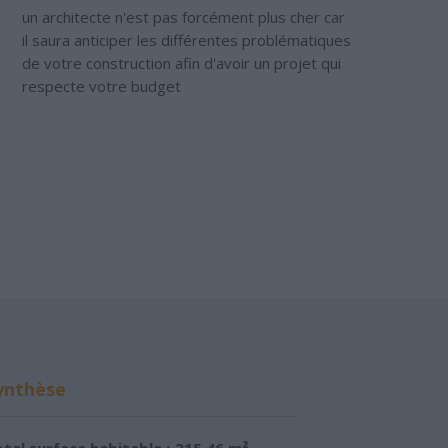
un architecte n'est pas forcément plus cher car
il saura anticiper les différentes problématiques
de votre construction afin d'avoir un projet qui
respecte votre budget
ynthèse
tal surface habitable :
215.46 m²