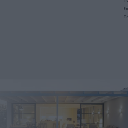
Em
To