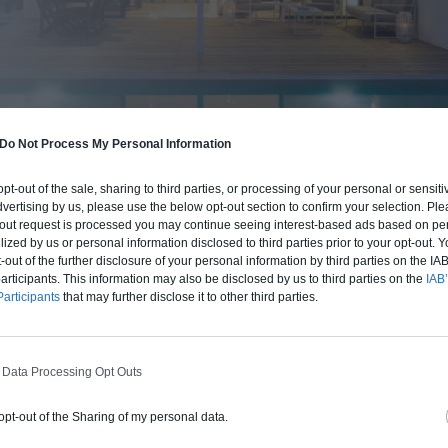
Do Not Process My Personal Information
 opt-out of the sale, sharing to third parties, or processing of your personal or sensit
BUDGET ET PROCÉDÉ
dvertising by us, please use the below opt-out section to confirm your selection. Ple
fre un chiffrage estimatif pour la construction de cette m
t-out request is processed you may continue seeing interest-based ads based on pe
ilized by us or personal information disclosed to third parties prior to your opt-out.
 du type de livraison souhaité : auto-construction, clos co
-out of the further disclosure of your personal information by third parties on the IAB’
d'air) ou clé en main.
ticipants. This information may also be disclosed by us to third parties on the
IAB’
articipants
that may further disclose it to other third parties.
Auto-construction
Clos couvert
Clé en main
 Data Processing Opt Outs
Construction ossature bois
 opt-out of the Sharing of my personal data.