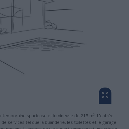
contemporaine spacieuse et lumineuse de 215 m². L’entrée
de services tel que la buanderie, les toilettes et le garage
ent menant à l’espace de vie ouvert comprenant une cuisine