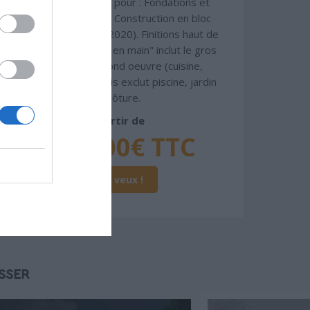
Chiffrage estimatif pour : Fondations et
normes standards. Construction en bloc
coffrant isolant (RT 2020). Finitions haut de
gamme. Le prix "clé en main" inclut le gros
oeuvre et le second oeuvre (cuisine,
peinture, sols...), mais exclut piscine, jardin
et clôture.
À partir de
476 000€ TTC
Je la veux !
SSER