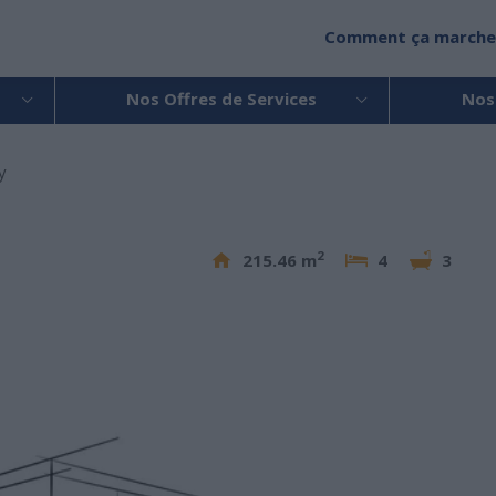
Comment ça marche
Nos Offres de Services
Nos
y
2
215.46 m
4
3