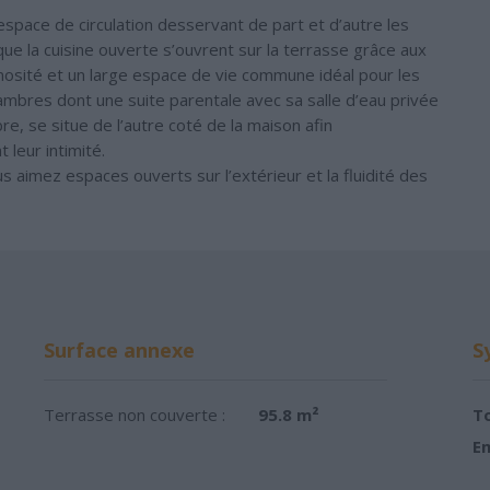
espace de circulation desservant de part et d’autre les
que la cuisine ouverte s’ouvrent sur la terrasse grâce aux
inosité et un large espace de vie commune idéal pour les
ambres dont une suite parentale avec sa salle d’eau privée
e, se situe de l’autre coté de la maison afin
leur intimité.
us aimez espaces ouverts sur l’extérieur et la fluidité des
Surface annexe
S
Terrasse non couverte :
95.8 m²
To
Em