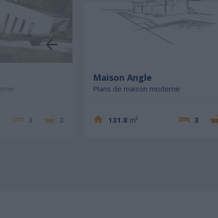
e
Maison Angle
erne
Plans de maison moderne
3
2
131.8
m²
3