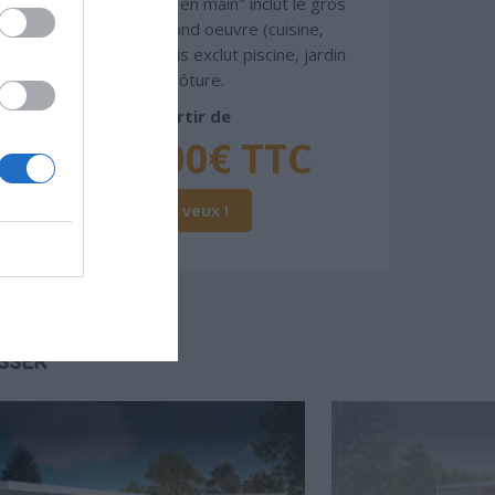
gamme. Le prix "clé en main" inclut le gros
oeuvre et le second oeuvre (cuisine,
peinture, sols...), mais exclut piscine, jardin
et clôture.
À partir de
258 000€ TTC
Je la veux !
SSER