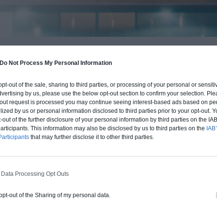
BUDGET ET PROCÉDÉ
Do Not Process My Personal Information
fre un chiffrage estimatif pour la construction de cette m
 opt-out of the sale, sharing to third parties, or processing of your personal or sensit
 du type de livraison souhaité : auto-construction, clos co
dvertising by us, please use the below opt-out section to confirm your selection. Ple
d'air) ou clé en main.
t-out request is processed you may continue seeing interest-based ads based on pe
ilized by us or personal information disclosed to third parties prior to your opt-out.
-out of the further disclosure of your personal information by third parties on the IAB’
Auto-construction
Clos couvert
Clé en main
ticipants. This information may also be disclosed by us to third parties on the
IAB’
articipants
that may further disclose it to other third parties.
Construction ossature bois
 Data Processing Opt Outs
Chiffrage estimatif pour : Fondations et
normes standards. Construction en
 opt-out of the Sharing of my personal data.
ossature bois isolé. Finitions haut de