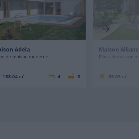
ison Adela
Maison Allianc
ans de maison moderne
Plans de maison 
188.04
m²
4
3
93.03
m²