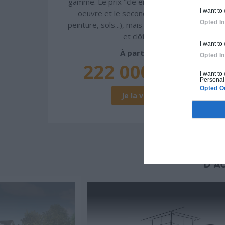
gamme. Le prix "clé en main" inclut le gros
I want to
oeuvre et le second oeuvre (cuisine,
Opted In
peinture, sols...), mais exclut piscine, jardin
et clôture.
I want to
À partir de
Opted In
222 000€ TTC
I want to
Personal 
Opted O
Je la veux !
D'A