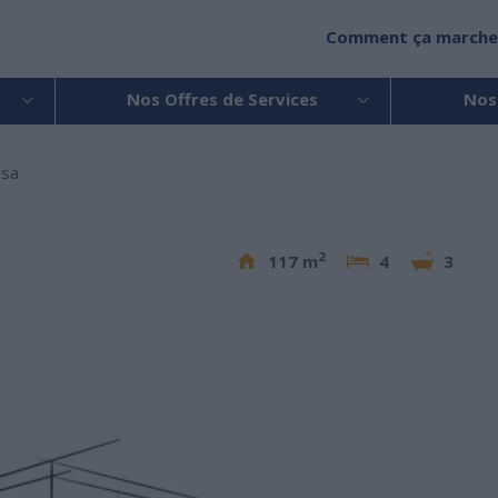
Comment ça marche
Nos Offres de Services
Nos
ssa
2
117 m
4
3