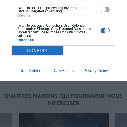
(RT 2020). Finitions haut de gamme. Le prix "clé
I want to opt-out of processing my Personal
en main" inclut le gros oeuvre et le second
Data for Targeted Advertising.
Opted In
oeuvre (cuisine, peinture, sols...), mais exclut
piscine, jardin et clôture.
I want to opt-out of Collection, Use, Retention,
Sale, and/or Sharing of my Personal Data that Is
Unrelated with the Purposes for which it was
À partir de
collected.
Opted Out
280 000€ TTC
CONFIRM
Je la veux !
Data Deletion
Data Access
Privacy Policy
D'AUTRES MAISONS QUI POURRAIENT VOUS
INTÉRESSER