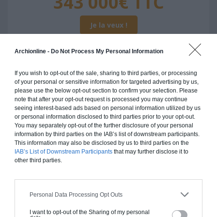
343 000€ TTC
Je la veux !
Archionline -
Do Not Process My Personal Information
If you wish to opt-out of the sale, sharing to third parties, or processing
Construction ossature bois
of your personal or sensitive information for targeted advertising by us,
please use the below opt-out section to confirm your selection. Please
Chiffrage estimatif pour : Fondations et normes
note that after your opt-out request is processed you may continue
seeing interest-based ads based on personal information utilized by us
standards. Construction en ossature bois isolé.
or personal information disclosed to third parties prior to your opt-out.
Finitions haut de gamme. Le prix "clé en main"
You may separately opt-out of the further disclosure of your personal
inclut le gros oeuvre et le second oeuvre (cuisine,
information by third parties on the IAB’s list of downstream participants.
peinture, sols...), mais exclut piscine, jardin et
This information may also be disclosed by us to third parties on the
IAB’s List of Downstream Participants
that may further disclose it to
clôture.
other third parties.
À partir de
343 000€ TTC
Personal Data Processing Opt Outs
Je la veux !
I want to opt-out of the Sharing of my personal