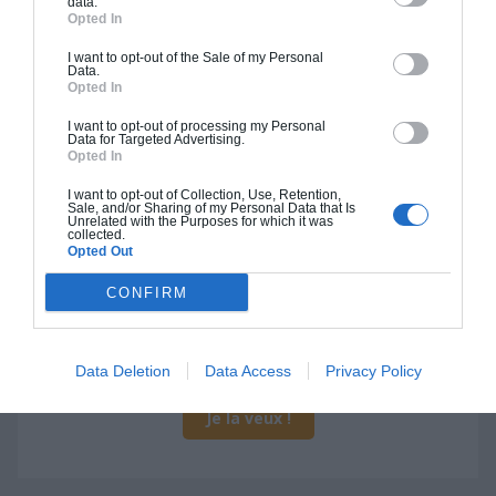
data.
Opted In
I want to opt-out of the Sale of my Personal
Data.
Opted In
Construction BBC
I want to opt-out of processing my Personal
Data for Targeted Advertising.
Opted In
Chiffrage estimatif pour : Fondations et normes
standards. Construction en bloc coffrant isolant
I want to opt-out of Collection, Use, Retention,
(RT 2020). Finitions haut de gamme. Le prix "clé
Sale, and/or Sharing of my Personal Data that Is
Unrelated with the Purposes for which it was
en main" inclut le gros oeuvre et le second
collected.
Opted Out
oeuvre (cuisine, peinture, sols...), mais exclut
piscine, jardin et clôture.
CONFIRM
À partir de
399 000€ TTC
Data Deletion
Data Access
Privacy Policy
Je la veux !