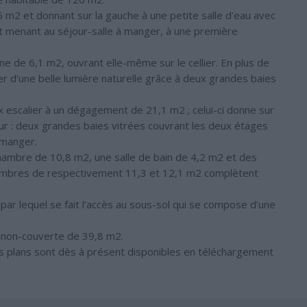
,6 m2 et donnant sur la gauche à une petite salle d’eau avec
nt menant au séjour-salle à manger, à une première
ne de 6,1 m2, ouvrant elle-même sur le cellier. En plus de
r d’une belle lumière naturelle grâce à deux grandes baies
x escalier à un dégagement de 21,1 m2 ; celui-ci donne sur
ur : deux grandes baies vitrées couvrant les deux étages
à manger.
chambre de 10,8 m2, une salle de bain de 4,2 m2 et des
chambres de respectivement 11,3 et 12,1 m2 complètent
r lequel se fait l’accès au sous-sol qui se compose d’une
se non-couverte de 39,8 m2.
les plans sont dès à présent disponibles en téléchargement