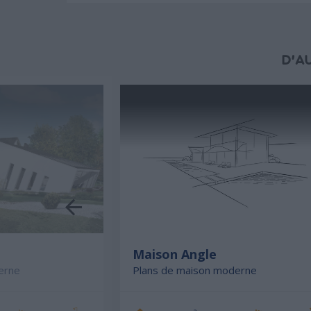
D'A
e
Maison Angle
erne
Plans de maison moderne