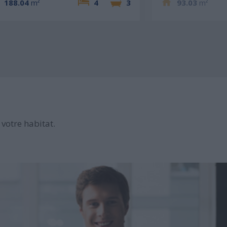
188.04
m²
4
3
93.03
m²
votre habitat.