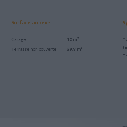
Surface annexe
S
Garage :
12 m²
To
Em
Terrasse non couverte :
39.8 m²
To