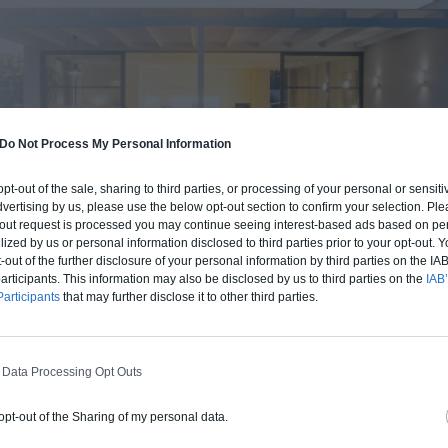
Do Not Process My Personal Information
 opt-out of the sale, sharing to third parties, or processing of your personal or sensit
dvertising by us, please use the below opt-out section to confirm your selection. Ple
t-out request is processed you may continue seeing interest-based ads based on pe
ilized by us or personal information disclosed to third parties prior to your opt-out.
-out of the further disclosure of your personal information by third parties on the IAB’
ticipants. This information may also be disclosed by us to third parties on the
IAB’
articipants
that may further disclose it to other third parties.
BUDGET ET PROCÉDÉ
fre un chiffrage estimatif pour la construction de cette m
 Data Processing Opt Outs
 du type de livraison souhaité : auto-construction, clos co
d'air) ou clé en main.
 opt-out of the Sharing of my personal data.