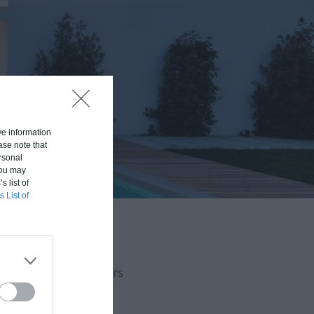
ive information
ase note that
rsonal
 You may
s list of
s List of
aison en fonction du
uvert (hors d'eau, hors