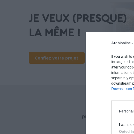
JE VEUX (PRESQUE)
LA MÊME !
Archionline -
If you wish to
Confiez votre projet
for targeted a
after your op
information ut
separately opt
downstream par
Downstream P
Archionline vous of
Personal
procédé constructif et
I want to
Opted In