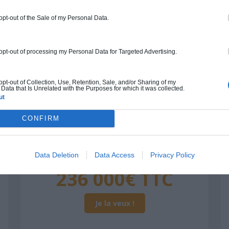
Auto-construction
Clos couvert
Clé en main
 opt-out of the Sale of my Personal Data.
 opt-out of processing my Personal Data for Targeted Advertising.
Construction ossature bois
Chiffrage estimatif pour : Fondations et
 opt-out of Collection, Use, Retention, Sale, and/or Sharing of my
normes standards. Construction en
Data that Is Unrelated with the Purposes for which it was collected.
ossature bois isolé. Finitions haut de
ut
gamme. Le prix "clé en main" inclut le gros
oeuvre et le second oeuvre (cuisine,
CONFIRM
peinture, sols...), mais exclut piscine, jardin
et clôture.
Data Deletion
Data Access
Privacy Policy
À partir de
236 000€ TTC
Je la veux !