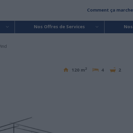
Comment ça marche
Nos Offres de Services
Nos
ind
2
120 m
4
2