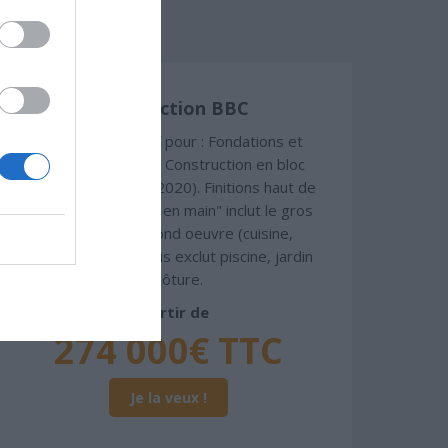
Construction BBC
Chiffrage estimatif pour : Fondations et
normes standards. Construction en bloc
coffrant isolant (RT 2020). Finitions haut de
gamme. Le prix "clé en main" inclut le gros
oeuvre et le second oeuvre (cuisine,
peinture, sols...), mais exclut piscine, jardin
et clôture.
À partir de
274 000€ TTC
Je la veux !