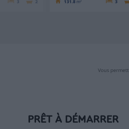
3
2
131.8
m²
3
Vous permettr
PRÊT À DÉMARRER