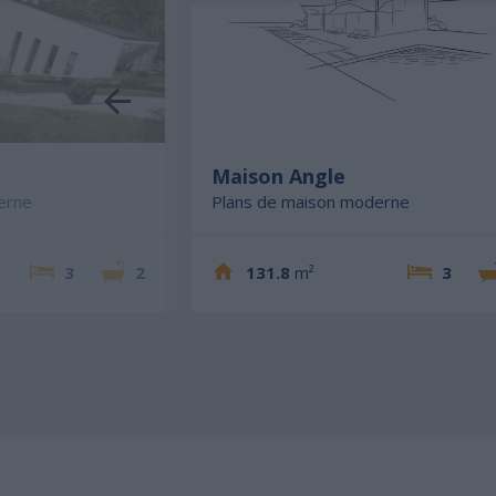
e
Maison Angle
erne
Plans de maison moderne
3
2
131.8
m²
3