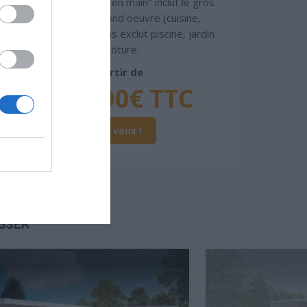
gamme. Le prix "clé en main" inclut le gros
oeuvre et le second oeuvre (cuisine,
peinture, sols...), mais exclut piscine, jardin
et clôture.
À partir de
299 000€ TTC
Je la veux !
SSER