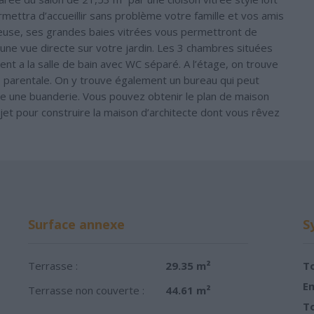
mettra d’accueillir sans problème votre famille et vos amis
mineuse, ses grandes baies vitrées vous permettront de
 une vue directe sur votre jardin. Les 3 chambres situées
t a la salle de bain avec WC séparé. A l’étage, on trouve
 parentale. On y trouve également un bureau qui peut
me une buanderie. Vous pouvez obtenir le plan de maison
et pour construire la maison d’architecte dont vous rêvez
Surface annexe
S
Terrasse :
29.35 m²
To
Em
Terrasse non couverte :
44.61 m²
To