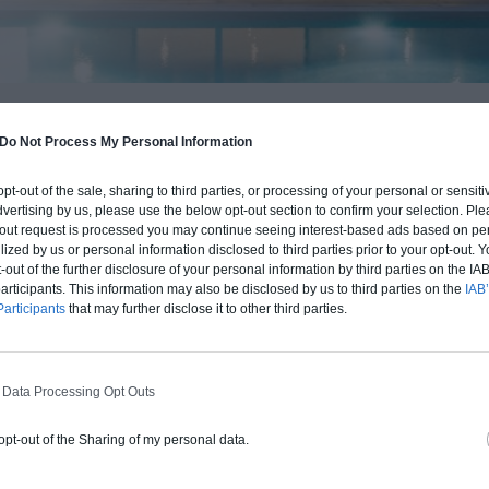
BUDGET ET PROCÉDÉ
Do Not Process My Personal Information
fre un chiffrage estimatif pour la construction de cette m
 opt-out of the sale, sharing to third parties, or processing of your personal or sensit
 du type de livraison souhaité : auto-construction, clos co
dvertising by us, please use the below opt-out section to confirm your selection. Ple
d'air) ou clé en main.
t-out request is processed you may continue seeing interest-based ads based on pe
ilized by us or personal information disclosed to third parties prior to your opt-out.
-out of the further disclosure of your personal information by third parties on the IAB’
Auto-construction
Clos couvert
Clé en main
ticipants. This information may also be disclosed by us to third parties on the
IAB’
articipants
that may further disclose it to other third parties.
Construction ossature bois
 Data Processing Opt Outs
Chiffrage estimatif pour : Fondations et
normes standards. Construction en
 opt-out of the Sharing of my personal data.
ossature bois isolé. Finitions haut de