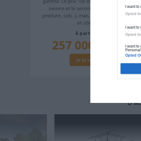
gamme. Le prix "clé en main" inclut le gros
I want to
oeuvre et le second oeuvre (cuisine,
Opted In
peinture, sols...), mais exclut piscine, jardin
et clôture.
I want to
À partir de
Opted In
257 000€ TTC
I want to
Personal 
Opted O
Je la veux !
D'A