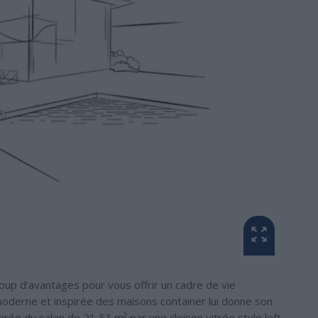
p d’avantages pour vous offrir un cadre de vie
moderne et inspirée des maisons container lui donne son
arée du salon de 21,53 m² par une cloison vitrée style loft