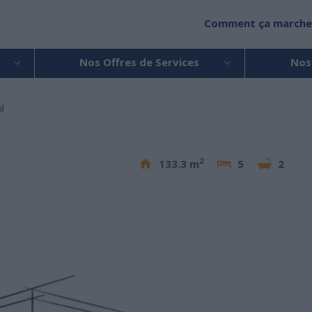
Comment ça marche
Nos Offres de Services
Nos
l
2
133.3 m
5
2