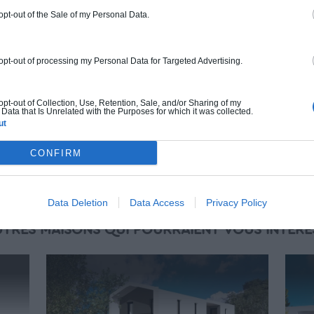
gamme. Le prix "clé en main" inclut le gros
 opt-out of the Sale of my Personal Data.
oeuvre et le second oeuvre (cuisine,
peinture, sols...), mais exclut piscine, jardin
et clôture.
 opt-out of processing my Personal Data for Targeted Advertising.
À partir de
257 000€ TTC
 opt-out of Collection, Use, Retention, Sale, and/or Sharing of my
Data that Is Unrelated with the Purposes for which it was collected.
ut
Je la veux !
CONFIRM
Data Deletion
Data Access
Privacy Policy
UTRES MAISONS QUI POURRAIENT VOUS INTÉRE