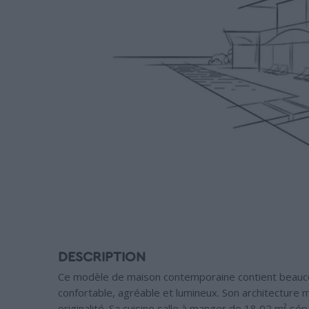
DESCRIPTION
Ce modèle de maison contemporaine contient beaucou
confortable, agréable et lumineux. Son architecture 
originalité .Sa cuisine salle à manger de 18,02 m² sép