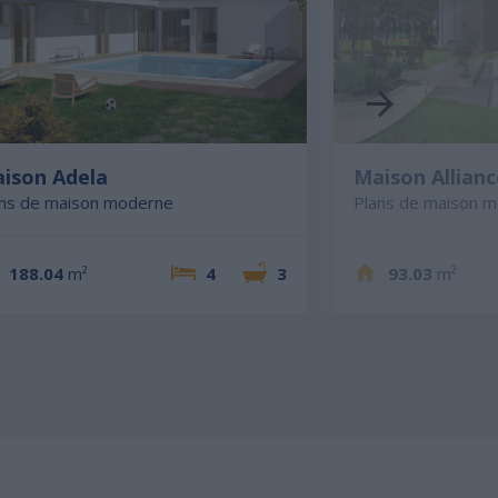
ison Adela
Maison Allianc
ans de maison moderne
Plans de maison 
188.04
m²
4
3
93.03
m²