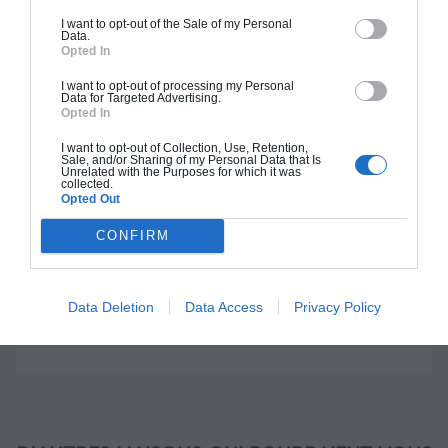
I want to opt-out of the Sale of my Personal
Data.
Construction BBC
Opted In
Chiffrage estimatif pour : Fondations et normes
I want to opt-out of processing my Personal
Data for Targeted Advertising.
standards. Construction en bloc coffrant isolant
Opted In
(RT 2020). Finitions haut de gamme. Le prix "clé
I want to opt-out of Collection, Use, Retention,
en main" inclut le gros oeuvre et le second
Sale, and/or Sharing of my Personal Data that Is
Unrelated with the Purposes for which it was
oeuvre (cuisine, peinture, sols...), mais exclut
collected.
Opted Out
piscine, jardin et clôture.
À partir de
CONFIRM
421 000€ TTC
Data Deletion
Data Access
Privacy Policy
Je la veux !