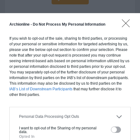
Archionline -
Do Not Process My Personal Information
Construction ossature bois
If you wish to opt-out of the sale, sharing to third parties, or processing
of your personal or sensitive information for targeted advertising by us,
Chiffrage estimatif pour : Fondations et normes
please use the below opt-out section to confirm your selection. Please
standards. Construction en ossature bois isolé.
note that after your opt-out request is processed you may continue
Finitions haut de gamme. Le prix "clé en main"
seeing interest-based ads based on personal information utilized by us
or personal information disclosed to third parties prior to your opt-out.
inclut le gros oeuvre et le second oeuvre (cuisine,
You may separately opt-out of the further disclosure of your personal
peinture, sols...), mais exclut piscine, jardin et
information by third parties on the IAB’s list of downstream participants.
clôture.
This information may also be disclosed by us to third parties on the
IAB’s List of Downstream Participants
that may further disclose it to
À partir de
other third parties.
366 000€ TTC
Personal Data Processing Opt Outs
Je la veux !
I want to opt-out of the Sharing of my personal
data.
Opted In