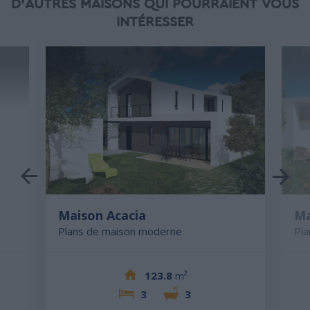
D'AUTRES MAISONS QUI POURRAIENT VOUS
INTÉRESSER
Maison Acacia
Ma
Plans de maison moderne
Pl
123.8
m²
3
3