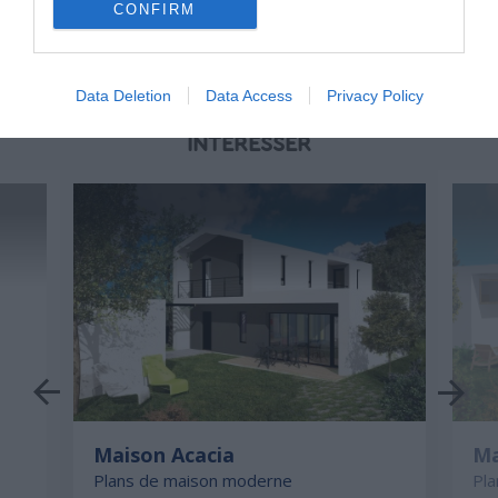
CONFIRM
Data Deletion
Data Access
Privacy Policy
D'AUTRES MAISONS QUI POURRAIENT VOUS
INTÉRESSER
Maison Acacia
Ma
Plans de maison moderne
Pl