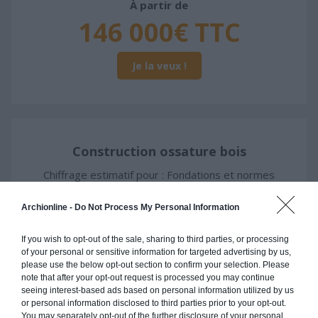
À partir de
146 000€ TTC
Je la veux !
Construction ossature bois
Chiffrage estimatif pour : Fondations et normes
standards. Construction en ossature bois isolé.
Finitions haut de gamme. Le prix "clé en main"
Archionline -
Do Not Process My Personal Information
inclut le gros oeuvre et le second oeuvre (cuisine,
peinture, sols...), mais exclut piscine, jardin et
If you wish to opt-out of the sale, sharing to third parties, or processing
of your personal or sensitive information for targeted advertising by us,
clôture.
please use the below opt-out section to confirm your selection. Please
note that after your opt-out request is processed you may continue
À partir de
seeing interest-based ads based on personal information utilized by us
146 000€ TTC
or personal information disclosed to third parties prior to your opt-out.
You may separately opt-out of the further disclosure of your personal