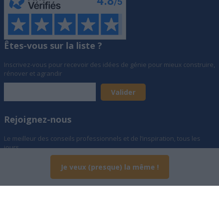
Êtes-vous sur la liste ?
Inscrivez-vous pour recevoir des idées de génie pour mieux construire,
rénover et agrandir
Rejoignez-nous
Le meilleur des conseils professionnels et de l’inspiration, tous les
jours
Je veux (presque) la même !
© Archionline SAS, Société au capital de 873 321 € - 19 rue d'Hauteville,
75010 Paris, France - 01 84 80 07 73 -
info@archionline.fr