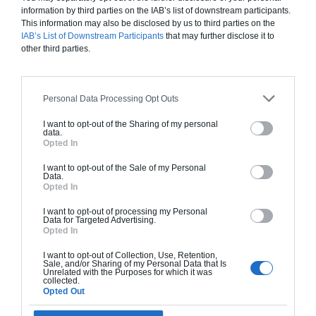
information by third parties on the IAB’s list of downstream participants.
Je la veux !
This information may also be disclosed by us to third parties on the
IAB’s List of Downstream Participants
that may further disclose it to
other third parties.
Personal Data Processing Opt Outs
Construction BBC
I want to opt-out of the Sharing of my personal
Chiffrage estimatif pour : Fondations et normes
data.
Opted In
standards. Construction en bloc coffrant isolant
(RT 2020). Finitions haut de gamme. Le prix "clé
I want to opt-out of the Sale of my Personal
Data.
en main" inclut le gros oeuvre et le second
Opted In
oeuvre (cuisine, peinture, sols...), mais exclut
piscine, jardin et clôture.
I want to opt-out of processing my Personal
Data for Targeted Advertising.
Opted In
À partir de
170 000€ TTC
I want to opt-out of Collection, Use, Retention,
Sale, and/or Sharing of my Personal Data that Is
Unrelated with the Purposes for which it was
collected.
Opted Out
Je la veux !