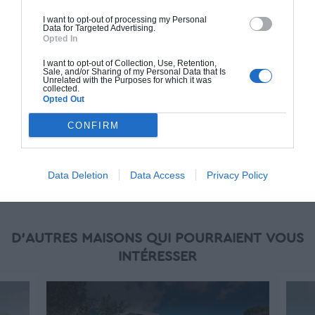
(RT 2020). Finitions haut de gamme. Le prix "clé
I want to opt-out of processing my Personal
en main" inclut le gros oeuvre et le second
Data for Targeted Advertising.
Opted In
oeuvre (cuisine, peinture, sols...), mais exclut
piscine, jardin et clôture.
I want to opt-out of Collection, Use, Retention,
Sale, and/or Sharing of my Personal Data that Is
Unrelated with the Purposes for which it was
À partir de
collected.
Opted Out
290 000€ TTC
CONFIRM
Je la veux !
Data Deletion
Data Access
Privacy Policy
D'AUTRES MAISONS QUI POURRAIENT VOUS
INTÉRESSER