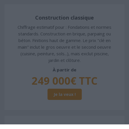
Construction classique
Chiffrage estimatif pour : Fondations et normes
standards. Construction en brique, parpaing ou
béton. Finitions haut de gamme. Le prix "clé en
main" inclut le gros oeuvre et le second oeuvre
(cuisine, peinture, sols...), mais exclut piscine,
jardin et clôture.
À partir de
249 000€ TTC
Je la veux !