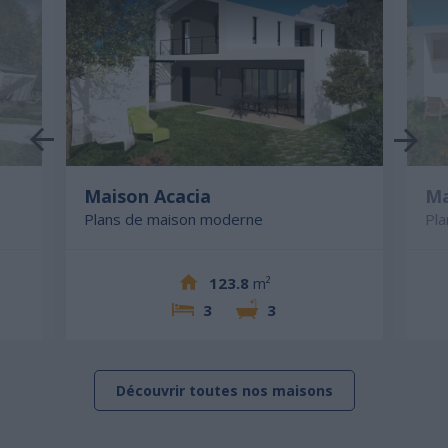
Maison Acacia
Ma
Plans de maison moderne
Pl
123.8
m²
3
3
Découvrir toutes nos maisons