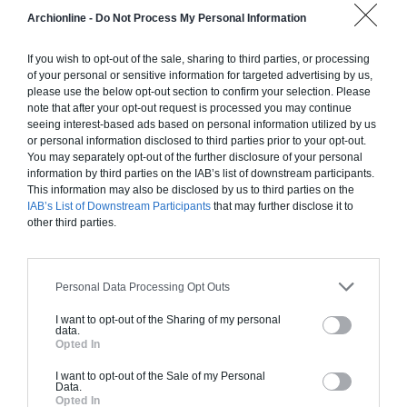
Construction ossature bois
Archionline -
Do Not Process My Personal Information
Chiffrage estimatif pour : Fondations et normes
standards. Construction en ossature bois isolé.
If you wish to opt-out of the sale, sharing to third parties, or processing
Finitions haut de gamme. Le prix "clé en main"
of your personal or sensitive information for targeted advertising by us,
inclut le gros oeuvre et le second oeuvre (cuisine,
please use the below opt-out section to confirm your selection. Please
note that after your opt-out request is processed you may continue
peinture, sols...), mais exclut piscine, jardin et
seeing interest-based ads based on personal information utilized by us
clôture.
or personal information disclosed to third parties prior to your opt-out.
You may separately opt-out of the further disclosure of your personal
À partir de
information by third parties on the IAB’s list of downstream participants.
249 000€ TTC
This information may also be disclosed by us to third parties on the
IAB’s List of Downstream Participants
that may further disclose it to
other third parties.
Je la veux !
Personal Data Processing Opt Outs
I want to opt-out of the Sharing of my personal
data.
Opted In
Construction BBC
I want to opt-out of the Sale of my Personal
Chiffrage estimatif pour : Fondations et normes
Data.
standards. Construction en bloc coffrant isolant
Opted In