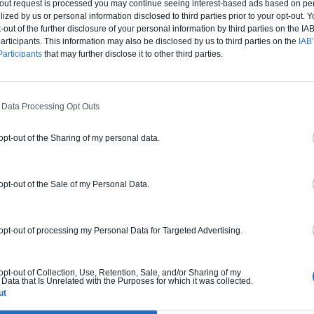
t-out request is processed you may continue seeing interest-based ads based on pe
ilized by us or personal information disclosed to third parties prior to your opt-out.
-out of the further disclosure of your personal information by third parties on the IAB’
ticipants. This information may also be disclosed by us to third parties on the
IAB’
BUDGET ET PROCÉDÉ
articipants
that may further disclose it to other third parties.
fre un chiffrage estimatif pour la construction de cette m
 du type de livraison souhaité : auto-construction, clos co
 Data Processing Opt Outs
d'air) ou clé en main.
 opt-out of the Sharing of my personal data.
Auto-construction
Clos couvert
Clé en main
 opt-out of the Sale of my Personal Data.
Construction ossature bois
 opt-out of processing my Personal Data for Targeted Advertising.
Chiffrage estimatif pour : Fondations et
normes standards. Construction en
ossature bois isolé. Finitions haut de
 opt-out of Collection, Use, Retention, Sale, and/or Sharing of my
Data that Is Unrelated with the Purposes for which it was collected.
gamme. Le prix "clé en main" inclut le gros
ut
oeuvre et le second oeuvre (cuisine,