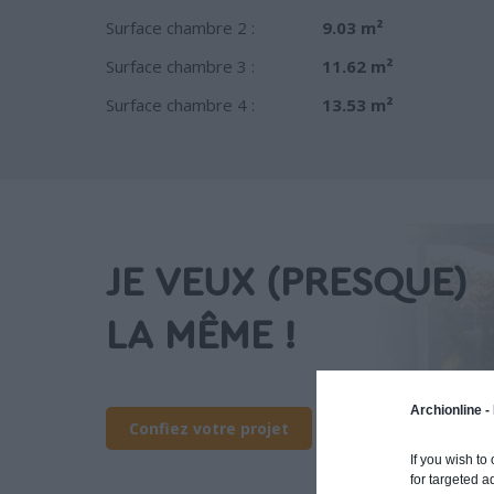
Surface chambre 2 :
9.03 m²
Surface chambre 3 :
11.62 m²
Surface chambre 4 :
13.53 m²
JE VEUX (PRESQUE)
LA MÊME !
Archionline -
Confiez votre projet
If you wish to
for targeted a