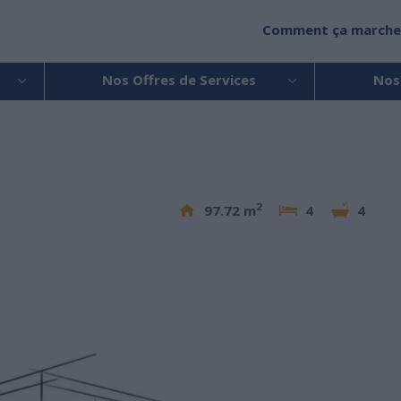
Comment ça marche
Nos Offres de Services
Nos
2
97.72 m
4
4