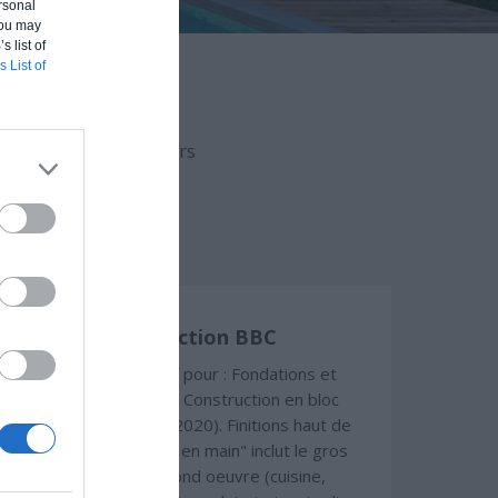
rsonal
 You may
s list of
s List of
aison en fonction du
uvert (hors d'eau, hors
Construction BBC
Chiffrage estimatif pour : Fondations et
normes standards. Construction en bloc
coffrant isolant (RT 2020). Finitions haut de
gamme. Le prix "clé en main" inclut le gros
oeuvre et le second oeuvre (cuisine,