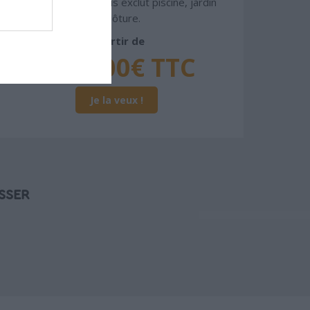
peinture, sols...), mais exclut piscine, jardin
et clôture.
À partir de
219 000€ TTC
Je la veux !
SSER