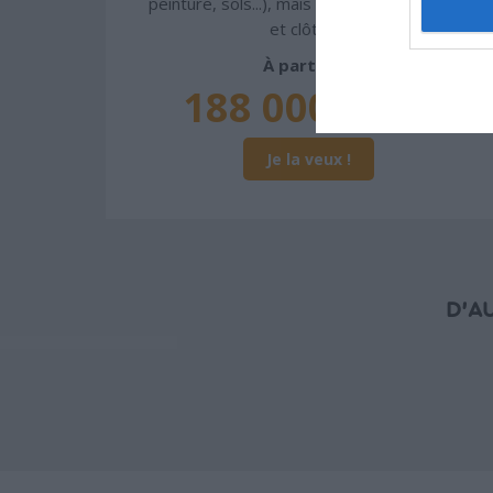
peinture, sols...), mais exclut piscine, jardin
et clôture.
À partir de
188 000€ TTC
Je la veux !
D'A