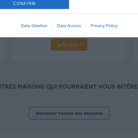
peinture, sols...), mais exclut piscine, jardin
CONFIRM
et clôture.
À partir de
188 000€ TTC
Data Deletion
Data Access
Privacy Policy
Je la veux !
UTRES MAISONS QUI POURRAIENT VOUS INTÉRE
Découvrir toutes nos maisons