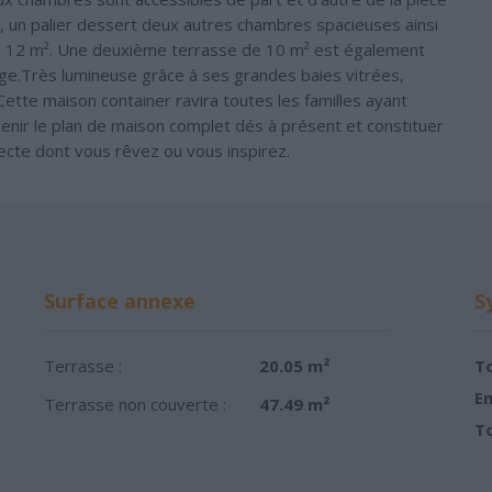
ge, un palier dessert deux autres chambres spacieuses ainsi
e 12 m². Une deuxième terrasse de 10 m² est également
étage.Très lumineuse grâce à ses grandes baies vitrées,
 Cette maison container ravira toutes les familles ayant
enir le plan de maison complet dés à présent et constituer
tecte dont vous rêvez ou vous inspirez.
Surface annexe
S
Terrasse :
20.05 m²
To
Em
Terrasse non couverte :
47.49 m²
To