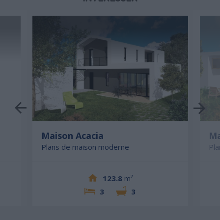
Maison Acacia
Ma
Plans de maison moderne
Pl
123.8
m²
3
3