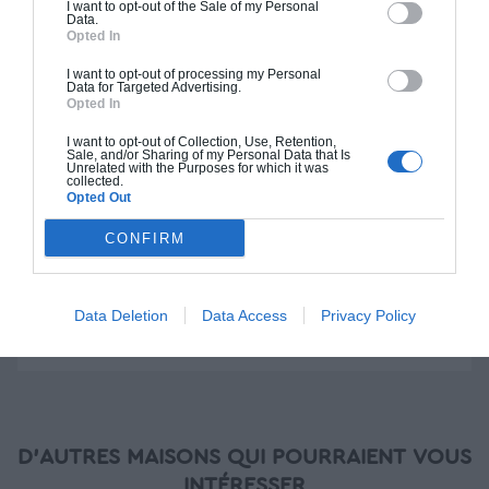
I want to opt-out of the Sale of my Personal
Construction BBC
Data.
Opted In
Chiffrage estimatif pour : Fondations et normes
I want to opt-out of processing my Personal
standards. Construction en bloc coffrant isolant
Data for Targeted Advertising.
Opted In
(RT 2020). Finitions haut de gamme. Le prix "clé
en main" inclut le gros oeuvre et le second
I want to opt-out of Collection, Use, Retention,
oeuvre (cuisine, peinture, sols...), mais exclut
Sale, and/or Sharing of my Personal Data that Is
Unrelated with the Purposes for which it was
piscine, jardin et clôture.
collected.
Opted Out
À partir de
CONFIRM
412 000€ TTC
Je la veux !
Data Deletion
Data Access
Privacy Policy
D'AUTRES MAISONS QUI POURRAIENT VOUS
INTÉRESSER