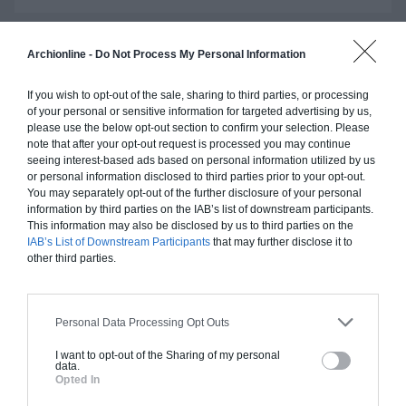
Archionline -
Do Not Process My Personal Information
Construction ossature bois
If you wish to opt-out of the sale, sharing to third parties, or processing
Chiffrage estimatif pour : Fondations et normes
of your personal or sensitive information for targeted advertising by us,
standards. Construction en ossature bois isolé.
please use the below opt-out section to confirm your selection. Please
Finitions haut de gamme. Le prix "clé en main"
note that after your opt-out request is processed you may continue
seeing interest-based ads based on personal information utilized by us
inclut le gros oeuvre et le second oeuvre (cuisine,
or personal information disclosed to third parties prior to your opt-out.
peinture, sols...), mais exclut piscine, jardin et
You may separately opt-out of the further disclosure of your personal
clôture.
information by third parties on the IAB’s list of downstream participants.
This information may also be disclosed by us to third parties on the
À partir de
IAB’s List of Downstream Participants
that may further disclose it to
353 000€ TTC
other third parties.
Je la veux !
Personal Data Processing Opt Outs
I want to opt-out of the Sharing of my personal
data.
Opted In