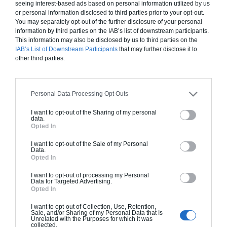
seeing interest-based ads based on personal information utilized by us
or personal information disclosed to third parties prior to your opt-out.
You may separately opt-out of the further disclosure of your personal
information by third parties on the IAB’s list of downstream participants.
This information may also be disclosed by us to third parties on the
IAB’s List of Downstream Participants
that may further disclose it to
other third parties.
Test : quel est votre style de déco ?
Personal Data Processing Opt Outs
Le test suivant permet de définir votre style de déco selon
I want to opt-out of the Sharing of my personal
vos préférences, pour voir si vous êtes adepte du style
data.
trad(...)
Opted In
I want to opt-out of the Sale of my Personal
Data.
Opted In
I want to opt-out of processing my Personal
Data for Targeted Advertising.
Opted In
I want to opt-out of Collection, Use, Retention,
Sale, and/or Sharing of my Personal Data that Is
Unrelated with the Purposes for which it was
collected.