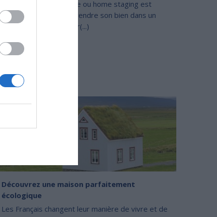
 valorisation immobilière ou home staging est
venu essentielle pour vendre son bien dans un
rché fortement concurr(...)
Découvrez une maison parfaitement
écologique
Les Français changent leur manière de vivre et de