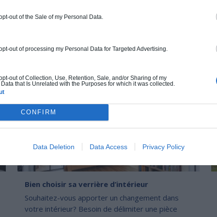
Si vous avez déjà pensé à recourir à l’énergie solaire
La
dans votre maison, mais que vous vous posez
de
 opt-out of the Sale of my Personal Data.
n
encore pleins d(...)
ma
 opt-out of processing my Personal Data for Targeted Advertising.
 opt-out of Collection, Use, Retention, Sale, and/or Sharing of my
DERNIERS ARTICLES DU BLOG
Data that Is Unrelated with the Purposes for which it was collected.
ut
CONFIRM
Data Deletion
Data Access
Privacy Policy
Bien choisir sa verrière d’intérieur
Souhaitez-vous apporter un changement dans
votre intérieur? Besoin de délimiter une pièce