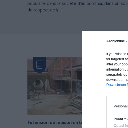
populaire dans la société d’aujourd’hui, dans un sou
du respect de l(...)
Archionline -
AUTRE
If you wish to
for targeted a
after your op
information ut
separately opt
downstream par
Downstream P
Personal
I want to
Extension de maison en bois sans permis de
Opted In