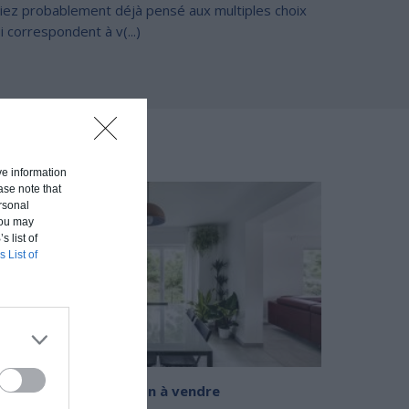
iez probablement déjà pensé aux multiples choix
i correspondent à v(...)
RESSER
ive information
ase note that
rsonal
 You may
s list of
s List of
ome staging de maison à vendre