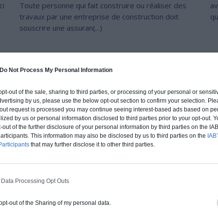
ci
Toute personne qui fait construire ou réaliser des
av
travaux par une entreprise de construction doit
qu
souscrire une assuran(...)
Do Not Process My Personal Information
S ARTICLES QUI POURRAIENT AUSSI VOUS INTÉ
 opt-out of the sale, sharing to third parties, or processing of your personal or sensit
dvertising by us, please use the below opt-out section to confirm your selection. Ple
t-out request is processed you may continue seeing interest-based ads based on pe
ilized by us or personal information disclosed to third parties prior to your opt-out.
-out of the further disclosure of your personal information by third parties on the IAB’
ticipants. This information may also be disclosed by us to third parties on the
IAB’
articipants
that may further disclose it to other third parties.
 Data Processing Opt Outs
 opt-out of the Sharing of my personal data.
5 bonnes raisons de recourir à l’énergie solaire
H