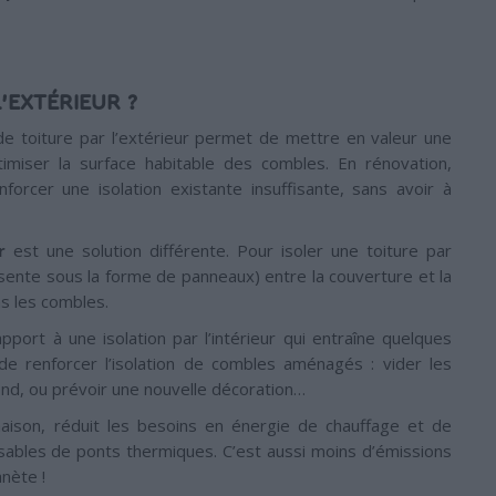
’EXTÉRIEUR ?
 de toiture par l’extérieur permet de mettre en valeur une
imiser la surface habitable des combles. En rénovation,
enforcer une isolation existante insuffisante, sans avoir à
r
est une solution différente. Pour isoler une toiture par
résente sous la forme de panneaux) entre la couverture et la
s les combles.
port à une isolation par l’intérieur qui entraîne quelques
u de renforcer l’isolation de combles aménagés : vider les
nd, ou prévoir une nouvelle décoration…
aison, réduit les besoins en énergie de chauffage et de
ponsables de ponts thermiques. C’est aussi moins d’émissions
anète !