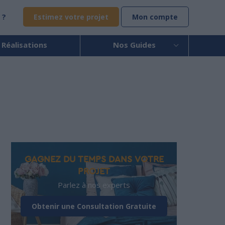
 ?
Estimez votre projet
Mon compte
 Réalisations
Nos Guides
GAGNEZ DU TEMPS DANS VOTRE
PROJET
Parlez à nos experts
Obtenir une Consultation Gratuite