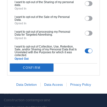
I want to opt-out of the Sharing of my personal
confiance ?
data.
Opted In
Contact
Presse
I want to opt-out of the Sale of my Personal
Data.
Opted In
Archionline est une société
de Batiweb Group
I want to opt-out of processing my Personal
Data for Targeted Advertising.
Plan du site
Opted In
I want to opt-out of Collection, Use, Retention,
Nos Services
Sale, and/or Sharing of my Personal Data that Is
Unrelated with the Purposes for which it was
collected.
Rénovation d’appartement à
Opted Out
Paris
CONFIRM
Rénovation d’appartement à
Lyon
Data Deletion
Data Access
Privacy Policy
Rénovation d’appartement à
Bordeaux
Construction contemporaine