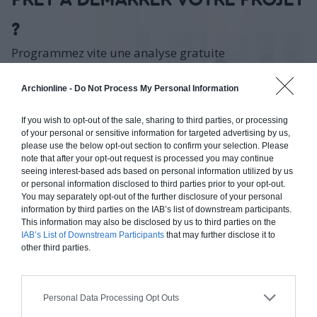
PRÊT À DÉMARRER VOTRE PROJET
?
Programmez vite une analyse gratuite
Faites les bons choix techniques et conceptuels, dès le
Archionline -
Do Not Process My Personal Information
départ, trouvez les meilleurs architectes et artisans
au bon prix pour vos besoins et obtenez une
If you wish to opt-out of the sale, sharing to third parties, or processing
estimation rapide du budget et des délais de
of your personal or sensitive information for targeted advertising by us,
réalisation de vos travaux.
please use the below opt-out section to confirm your selection. Please
note that after your opt-out request is processed you may continue
Obtenir un Devis Rapidement
seeing interest-based ads based on personal information utilized by us
or personal information disclosed to third parties prior to your opt-out.
You may separately opt-out of the further disclosure of your personal
information by third parties on the IAB’s list of downstream participants.
This information may also be disclosed by us to third parties on the
IAB’s List of Downstream Participants
that may further disclose it to
A propos
other third parties.
Comment ça marche ?
Qui sommes-nous ?
Personal Data Processing Opt Outs
Pourquoi nous faire