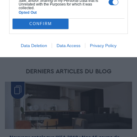
Sale, and/or Sharing of my Personal Data that Is
Unrelated with the Purposes for which it was
collected.
Opted Out
CONFIRM
Types de couverture toiture
Le toit, bien qu’il permet principalement de protéger l’intérieur
d’une maison contre les intempéries(...)
Data Deletion
Data Access
Privacy Policy
DERNIERS ARTICLES DU BLOG
Nouveau catalogue IKEA 2018 : Nos 15 coups de