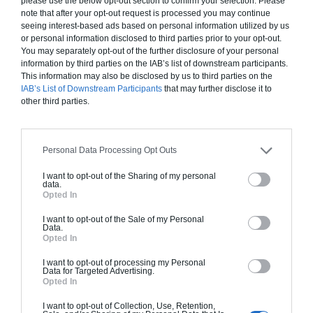
please use the below opt-out section to confirm your selection. Please
note that after your opt-out request is processed you may continue
seeing interest-based ads based on personal information utilized by us
or personal information disclosed to third parties prior to your opt-out.
You may separately opt-out of the further disclosure of your personal
information by third parties on the IAB’s list of downstream participants.
This information may also be disclosed by us to third parties on the
IAB’s List of Downstream Participants
that may further disclose it to
other third parties.
Comprendre la réglementation RT-2012
Depuis le premier Janvier 2013 toute construction d’un
bâtiment neuf doit répondre à la réglementation thermique
Personal Data Processing Opt Outs
appelée(...)
I want to opt-out of the Sharing of my personal
data.
Opted In
I want to opt-out of the Sale of my Personal
Data.
Opted In
I want to opt-out of processing my Personal
Data for Targeted Advertising.
Opted In
I want to opt-out of Collection, Use, Retention,