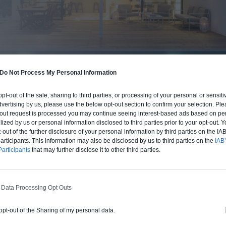
Do Not Process My Personal Information
 opt-out of the sale, sharing to third parties, or processing of your personal or sensit
dvertising by us, please use the below opt-out section to confirm your selection. Ple
BUDGET ET PROCÉDÉ
t-out request is processed you may continue seeing interest-based ads based on pe
ilized by us or personal information disclosed to third parties prior to your opt-out.
fre un chiffrage estimatif pour la construction de cette m
-out of the further disclosure of your personal information by third parties on the IAB’
 du type de livraison souhaité : auto-construction, clos co
ticipants. This information may also be disclosed by us to third parties on the
IAB’
d'air) ou clé en main.
articipants
that may further disclose it to other third parties.
Auto-construction
Clos couvert
Clé en main
 Data Processing Opt Outs
 opt-out of the Sharing of my personal data.
Construction ossature bois