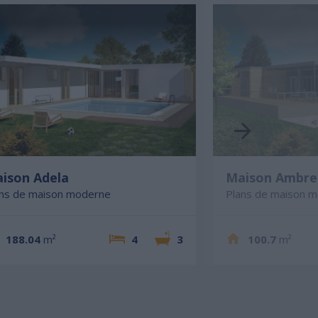
ison Adela
Maison Ambre
ans de maison moderne
Plans de maison 
188.04
m²
4
3
100.7
m²