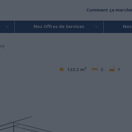
Comment ça marche
Nos Offres de Services
Nos
boy
2
123.2 m
2
1