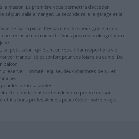
ns la maison. La première vous permettra d’acceder
le séjour/ salle à manger. La seconde relie le garage et la
.
 ouverte sur la pièce. L’espace est lumineux grâce à ses
r une terrasse non couverte. Vous pourrez prolonger votre
jours.
n petit salon, qui étant en retrait par rapport à la vie
ver tranquillité et confort pour vos loisirs au calme. De
n balcon.
’en préserver l’intimité requise, deux chambres de 13 et
commune.
pour les petites familles.
chitecte pour la construction de votre propre maison
cte et les bons professionnels pour réaliser votre projet