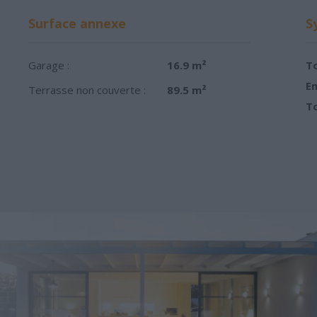
Surface annexe
S
Garage :
16.9 m²
To
Em
Terrasse non couverte :
89.5 m²
To