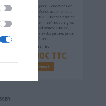
Chiffrage estimatif pour : Fondations et
normes standards. Construction en bloc
coffrant isolant (RT 2020). Finitions haut de
gamme. Le prix "clé en main" inclut le gros
oeuvre et le second oeuvre (cuisine,
peinture, sols...), mais exclut piscine, jardin
et clôture.
À partir de
285 000€ TTC
Je la veux !
SSER