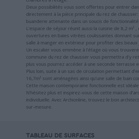
Deux possibilités vous sont offertes pour entrer da
directement à la pièce principale du rez de chausser: 
buanderie attenante dans un soucis de fonctionnalité
L’espace de séjour réunit aussi la cuisine de 8,2 m² ,
ouvertures en baies vitrées coulissantes donnant su
salle à manger en extérieur pour profiter des beaux 
Un escalier vous emmène à l’étage où vous trouverez u
commune du rez de chausser vous permettra d’y retrou
plus vous pourrez accéder à une seconde terrasse e
Plus loin, suite à un sas de circulation permettant d
16,7m² sont aménagées ainsi qu’une salle de bain 
Cette maison contemporaine fonctionnelle est idéale 
N’hésitez plus et inspirez-vous de cette maison d’ar
individuelle. Avec Archionline, trouvez le bon archite
sur-mesure.
TABLEAU DE SURFACES