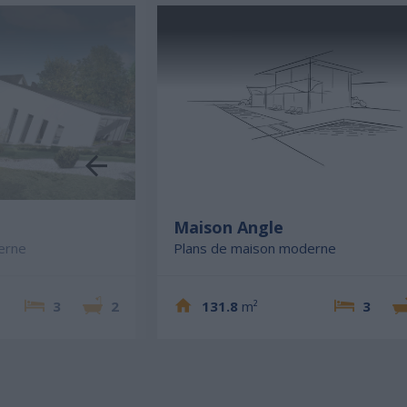
e
Maison Angle
erne
Plans de maison moderne
3
2
131.8
m²
3