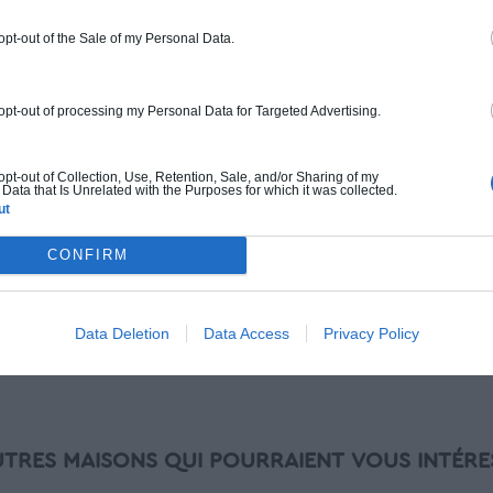
Chiffrage estimatif pour : Fondations et
 opt-out of the Sale of my Personal Data.
normes standards. Construction en
ossature bois isolé. Finitions haut de
gamme. Le prix "clé en main" inclut le gros
 opt-out of processing my Personal Data for Targeted Advertising.
oeuvre et le second oeuvre (cuisine,
peinture, sols...), mais exclut piscine, jardin
et clôture.
 opt-out of Collection, Use, Retention, Sale, and/or Sharing of my
Data that Is Unrelated with the Purposes for which it was collected.
ut
À partir de
246 000€ TTC
CONFIRM
Je la veux !
Data Deletion
Data Access
Privacy Policy
UTRES MAISONS QUI POURRAIENT VOUS INTÉRE