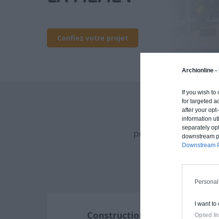
Confiez votre projet
Archionline -
If you wish to
for targeted a
after your op
information ut
Archionline vous of
separately opt
procédé constructif et
downstream par
Downstream P
Personal
I want to
Construction classique
Opted In