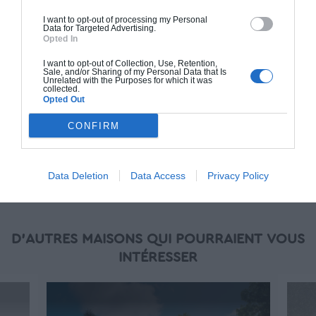
(RT 2020). Finitions haut de gamme. Le prix "clé
I want to opt-out of processing my Personal
en main" inclut le gros oeuvre et le second
Data for Targeted Advertising.
Opted In
oeuvre (cuisine, peinture, sols...), mais exclut
piscine, jardin et clôture.
I want to opt-out of Collection, Use, Retention,
Sale, and/or Sharing of my Personal Data that Is
Unrelated with the Purposes for which it was
À partir de
collected.
Opted Out
267 000€ TTC
CONFIRM
Je la veux !
Data Deletion
Data Access
Privacy Policy
D'AUTRES MAISONS QUI POURRAIENT VOUS
INTÉRESSER