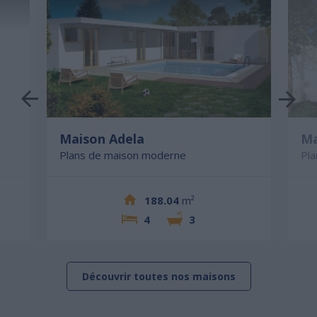
Maison Adela
Ma
Plans de maison moderne
Pl
188.04
m²
4
3
Découvrir toutes nos maisons