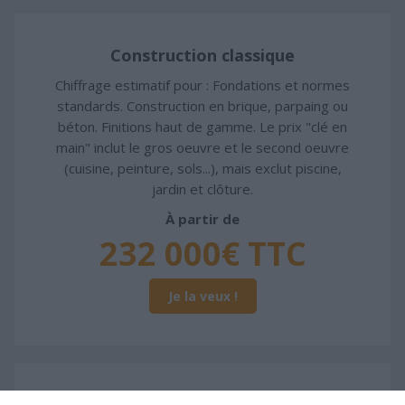
Construction classique
Chiffrage estimatif pour : Fondations et normes
standards. Construction en brique, parpaing ou
béton. Finitions haut de gamme. Le prix "clé en
main" inclut le gros oeuvre et le second oeuvre
(cuisine, peinture, sols...), mais exclut piscine,
jardin et clôture.
À partir de
232 000€ TTC
Je la veux !