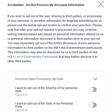
Construction ossature bois
Archionline -
Do Not Process My Personal Information
Chiffrage estimatif pour : Fondations et normes
standards. Construction en ossature bois isolé.
If you wish to opt-out of the sale, sharing to third parties, or processing
Finitions haut de gamme. Le prix "clé en main"
of your personal or sensitive information for targeted advertising by us,
inclut le gros oeuvre et le second oeuvre (cuisine,
please use the below opt-out section to confirm your selection. Please
note that after your opt-out request is processed you may continue
peinture, sols...), mais exclut piscine, jardin et
seeing interest-based ads based on personal information utilized by us
clôture.
or personal information disclosed to third parties prior to your opt-out.
You may separately opt-out of the further disclosure of your personal
À partir de
information by third parties on the IAB’s list of downstream participants.
232 000€ TTC
This information may also be disclosed by us to third parties on the
IAB’s List of Downstream Participants
that may further disclose it to
other third parties.
Je la veux !
Personal Data Processing Opt Outs
I want to opt-out of the Sharing of my personal
data.
Opted In
Construction BBC
I want to opt-out of the Sale of my Personal
Chiffrage estimatif pour : Fondations et normes
Data.
standards. Construction en bloc coffrant isolant
Opted In