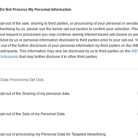
Do Not Process My Personal Information
ur
Projet de rénovation de cuisine, comment s’y
Re
prendre ?
Tr
 opt-out of the sale, sharing to third parties, or processing of your personal or sensit
dvertising by us, please use the below opt-out section to confirm your selection. Ple
La cuisine est l’une des pièces phares de la maison.
de
t-out request is processed you may continue seeing interest-based ads based on pe
C’est un endroit dans lequel on passe le plus de
de
ilized by us or personal information disclosed to third parties prior to your opt-out.
temps.(...)
-out of the further disclosure of your personal information by third parties on the IAB’
ticipants. This information may also be disclosed by us to third parties on the
IAB’
articipants
that may further disclose it to other third parties.
DERNIERS ARTICLES DU BLOG
 Data Processing Opt Outs
 opt-out of the Sharing of my personal data.
 opt-out of the Sale of my Personal Data.
 opt-out of processing my Personal Data for Targeted Advertising.
Bien choisir sa verrière d’intérieur