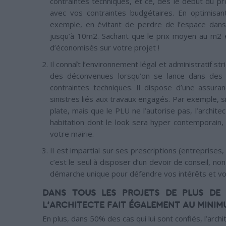
contraintes techniques, et ce, dès le début du pro
avec vos contraintes budgétaires. En optimisan
exemple, en évitant de perdre de l’espace dans l
jusqu’à 10m2. Sachant que le prix moyen au m2
d’économisés sur votre projet !
Il connaît l’environnement légal et administratif st
des déconvenues lorsqu’on se lance dans des 
contraintes techniques. Il dispose d’une assura
sinistres liés aux travaux engagés. Par exemple, 
plate, mais que le PLU ne l’autorise pas, l’archi
habitation dont le look sera hyper contemporain
votre mairie.
Il est impartial sur ses prescriptions (entreprises
c’est le seul à disposer d’un devoir de conseil, n
démarche unique pour défendre vos intérêts et vou
DANS TOUS LES PROJETS DE PLUS DE 
L’ARCHITECTE FAIT ÉGALEMENT AU MINIM
En plus, dans 50% des cas qui lui sont confiés, l’arch