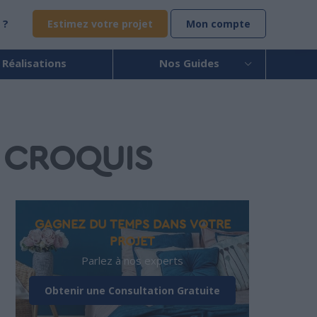
 ?
Estimez votre projet
Mon compte
 Réalisations
Nos Guides
S CROQUIS
GAGNEZ DU TEMPS DANS VOTRE
PROJET
Parlez à nos experts
Obtenir une Consultation Gratuite