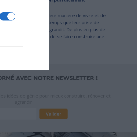
écologique
Les Français changent leur manière de vivre et de
consommer en même temps que leur prise de
conscience écologique grandit. De plus en plus de
particuliers choisissent de se faire construire une
maison écologique.
ORMÉ AVEC NOTRE NEWSLETTER !
des idées de génie pour mieux construire, rénover et
agrandir