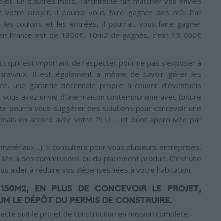
jet. En d’autres mots, l’architecte fait matcher vos envies
t votre projet, il pourra vous faire gagner des m2. Par
es couloirs et les entrées, il pourrait vous faire gagner
 en France est de 1306€, 10m2 de gagnés, c’est 13 000€
rict qu’il est important de respecter pour ne pas s’exposer à
travaux. Il est également à même de savoir gérer les
nce, une garantie décennale propre à couvrir d’éventuels
si vous avez envie d’une maison contemporaine avec toiture
tecte pourra vous suggérer des solutions pour concevoir une
, mais en accord avec votre PLU … et donc approuvée par
, matériaux…). Il consultera pour vous plusieurs entreprises,
on liés à des commissions ou du placement produit. C’est une
s aider à réduire vos dépenses liées à votre habitation.
150M2, EN PLUS DE CONCEVOIR LE PROJET,
UM LE DÉPÔT DU PERMIS DE CONSTRUIRE.
itecte suit le projet de construction en mission complète,