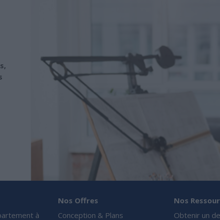
s,
s
Nos Offres
Nos Ressour
partement à
Conception & Plans
Obtenir un de