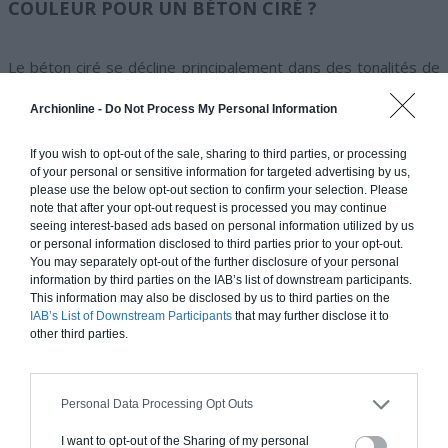
COULEUR POUR UN BÉTON CIRÉ ?
Le béton ciré se décline principalement dans des tonalités de
gris, du plus clair au plus foncé comme l’anthracite. Si une autre
Archionline -
Do Not Process My Personal Information
finition vient compléter la pose d’un béton ciré comme un
tadelakt (enduit à base de chaux) toute une gamme de coloris
If you wish to opt-out of the sale, sharing to third parties, or processing
sera possible.
of your personal or sensitive information for targeted advertising by us,
Les teintes de gris du béton ciré vont devoir être choisies en
please use the below opt-out section to confirm your selection. Please
fonction de la pièce concernée et de sa surface. Pour ne pas
note that after your opt-out request is processed you may continue
écraser une pièce de petite surface, on privilégie des gammes
seeing interest-based ads based on personal information utilized by us
or personal information disclosed to third parties prior to your opt-out.
de couleurs claires et l’on évite le foncé comme l’anthracite.
You may separately opt-out of the further disclosure of your personal
Choisissez plutôt un béton ciré de teinte claire dans ce cas.
information by third parties on the IAB’s list of downstream participants.
Cependant, si l’on souhaite ajouter un peu de profondeur à
This information may also be disclosed by us to third parties on the
IAB’s List of Downstream Participants
that may further disclose it to
une pièce, on pourra jouer sur deux tons et choisir un ton
other third parties.
foncé pour un seul pan de mur, les autres murs restant dans
des tonalités plus claires.
Personal Data Processing Opt Outs
I want to opt-out of the Sharing of my personal