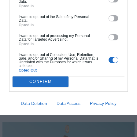
data.
Opted In
I want to opt-out of the Sale of my Personal
REGARDEZ DU CÔTÉ DES DALLES EN BÉTON
Data.
CIRÉ
Opted In
I want to opt-out of processing my Personal
Data for Targeted Advertising.
Plus facile à installer mais surtout, bénéficiant d’un prix plus
Opted In
attractif, la dalle de béton ciré peut être une solution qui
I want to opt-out of Collection, Use, Retention,
donnera à votre sol le même aspect coulé. Les dalles se
Sale, and/or Sharing of my Personal Data that Is
Unrelated with the Purposes for which it was
posent sur le support à la façon d’un carrelage. Elles n’offrent
collected.
Opted Out
pas toujours les mêmes effets esthétiques que le béton ciré
que l’on applique directement sur un sol ou un mur, mais elles
CONFIRM
sont une solution à ceux qui veulent obtenir un aspect béton
ciré à moindre coût.
Data Deletion
Data Access
Privacy Policy