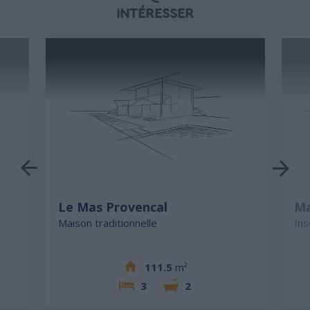
INTÉRESSER
Le Mas Provencal
Ma
Maison traditionnelle
Ins
111.5
m²
3
2