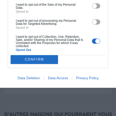
I want to opt-out of the Sale of my Personal
Data.
Construction BBC
Opted In
Chiffrage estimatif pour : Fondations et normes
I want to opt-out of processing my Personal
Data for Targeted Advertising.
standards. Construction en bloc coffrant isolant
Opted In
(RT 2020). Finitions haut de gamme. Le prix "clé
en main" inclut le gros oeuvre et le second
I want to opt-out of Collection, Use, Retention,
Sale, and/or Sharing of my Personal Data that Is
oeuvre (cuisine, peinture, sols...), mais exclut
Unrelated with the Purposes for which it was
collected.
piscine, jardin et clôture.
Opted Out
À partir de
CONFIRM
208 000€ TTC
Data Deletion
Data Access
Privacy Policy
Je la veux !
D'AUTRES MAISONS QUI POURRAIENT VOUS