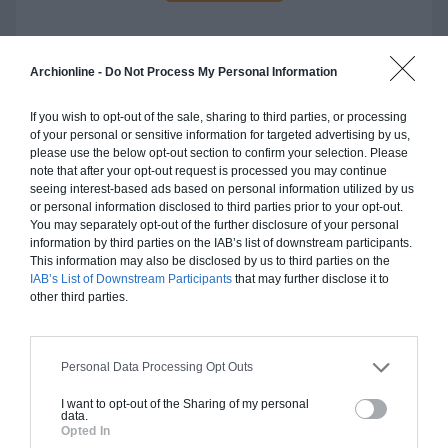
Archionline -
Do Not Process My Personal Information
Construction ossature bois
If you wish to opt-out of the sale, sharing to third parties, or processing
Chiffrage estimatif pour : Fondations et normes
of your personal or sensitive information for targeted advertising by us,
please use the below opt-out section to confirm your selection. Please
standards. Construction en ossature bois isolé.
note that after your opt-out request is processed you may continue
Finitions haut de gamme. Le prix "clé en main"
seeing interest-based ads based on personal information utilized by us
inclut le gros oeuvre et le second oeuvre (cuisine,
or personal information disclosed to third parties prior to your opt-out.
You may separately opt-out of the further disclosure of your personal
peinture, sols...), mais exclut piscine, jardin et
information by third parties on the IAB’s list of downstream participants.
clôture.
This information may also be disclosed by us to third parties on the
IAB’s List of Downstream Participants
that may further disclose it to
À partir de
other third parties.
181 000€ TTC
Personal Data Processing Opt Outs
Je la veux !
I want to opt-out of the Sharing of my personal
data.
Opted In