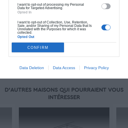
en main" inclut le gros oeuvre et le second
I want to opt-out of processing my Personal
Data for Targeted Advertising.
oeuvre (cuisine, peinture, sols...), mais exclut
Opted In
piscine, jardin et clôture.
I want to opt-out of Collection, Use, Retention,
Sale, and/or Sharing of my Personal Data that Is
À partir de
Unrelated with the Purposes for which it was
collected.
183 000€ TTC
Opted Out
CONFIRM
Je la veux !
Data Deletion
Data Access
Privacy Policy
D'AUTRES MAISONS QUI POURRAIENT VOUS
INTÉRESSER