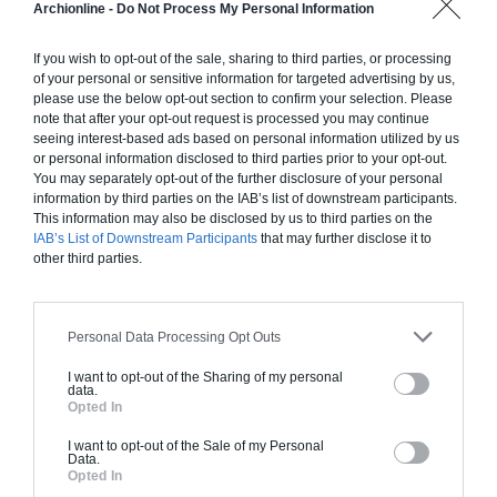
Chiffrage estimatif pour : Fondations et normes
Archionline -
Do Not Process My Personal Information
standards. Construction en ossature bois isolé.
Finitions haut de gamme. Le prix "clé en main"
If you wish to opt-out of the sale, sharing to third parties, or processing
of your personal or sensitive information for targeted advertising by us,
inclut le gros oeuvre et le second oeuvre (cuisine,
please use the below opt-out section to confirm your selection. Please
peinture, sols...), mais exclut piscine, jardin et
note that after your opt-out request is processed you may continue
clôture.
seeing interest-based ads based on personal information utilized by us
or personal information disclosed to third parties prior to your opt-out.
À partir de
You may separately opt-out of the further disclosure of your personal
160 000€ TTC
information by third parties on the IAB’s list of downstream participants.
This information may also be disclosed by us to third parties on the
IAB’s List of Downstream Participants
that may further disclose it to
other third parties.
Je la veux !
Personal Data Processing Opt Outs
I want to opt-out of the Sharing of my personal
data.
Construction BBC
Opted In
Chiffrage estimatif pour : Fondations et normes
I want to opt-out of the Sale of my Personal
Data.
standards. Construction en bloc coffrant isolant
Opted In
(RT 2020). Finitions haut de gamme. Le prix "clé