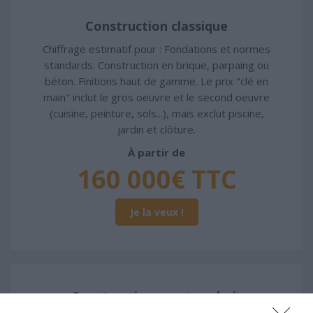
Construction classique
Chiffrage estimatif pour : Fondations et normes
standards. Construction en brique, parpaing ou
béton. Finitions haut de gamme. Le prix "clé en
main" inclut le gros oeuvre et le second oeuvre
(cuisine, peinture, sols...), mais exclut piscine,
jardin et clôture.
À partir de
160 000€ TTC
Je la veux !
Construction ossature bois