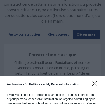
construction de cette maison en fonction du procédé
constructif et du type de livraison souhaité : auto-
construction, clos couvert (hors d'eau, hors d'air) ou
clé en main.
Auto-construction
Clos couvert
Clé en main
Construction classique
Chiffrage estimatif pour : Fondations et normes
standards. Construction en brique, parpaing ou
béton. Finitions haut de gamme. Le prix "clé en
main" inclut le gros oeuvre et le second oeuvre
(cuisine, peinture, sols...), mais exclut piscine,
Archionline -
Do Not Process My Personal Information
jardin et clôture.
If you wish to opt-out of the sale, sharing to third parties, or processing
À partir de
of your personal or sensitive information for targeted advertising by us,
please use the below opt-out section to confirm your selection. Please