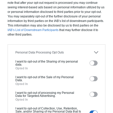
155 000€ TTC
note that after your opt-out request is processed you may continue
seeing interest-based ads based on personal information utilized by us
or personal information disclosed to third parties prior to your opt-out.
Je la veux !
You may separately opt-out of the further disclosure of your personal
information by third parties on the IAB’s list of downstream participants.
This information may also be disclosed by us to third parties on the
IAB’s List of Downstream Participants
that may further disclose it to
other third parties.
Construction ossature bois
Chiffrage estimatif pour : Fondations et normes
Personal Data Processing Opt Outs
standards. Construction en ossature bois isolé.
I want to opt-out of the Sharing of my personal
Finitions haut de gamme. Le prix "clé en main"
data.
Opted In
inclut le gros oeuvre et le second oeuvre (cuisine,
peinture, sols...), mais exclut piscine, jardin et
I want to opt-out of the Sale of my Personal
clôture.
Data.
Opted In
À partir de
I want to opt-out of processing my Personal
155 000€ TTC
Data for Targeted Advertising.
Opted In
I want to opt-out of Collection, Use, Retention,
Je la veux !
Sale, and/or Sharing of my Personal Data that Is