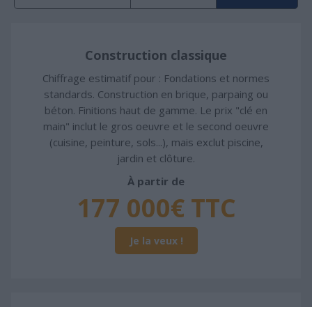
Construction classique
Chiffrage estimatif pour : Fondations et normes
standards. Construction en brique, parpaing ou
béton. Finitions haut de gamme. Le prix "clé en
main" inclut le gros oeuvre et le second oeuvre
(cuisine, peinture, sols...), mais exclut piscine,
jardin et clôture.
À partir de
177 000€ TTC
Je la veux !