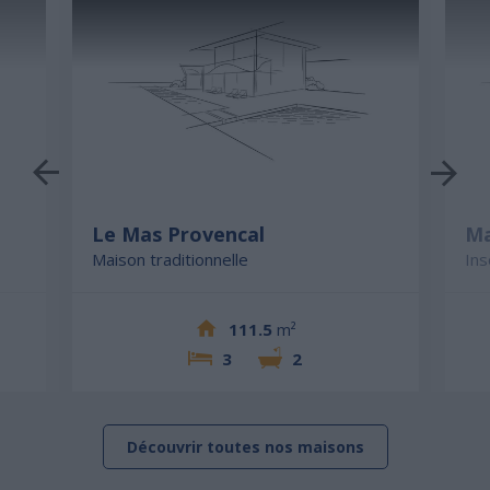
Le Mas Provencal
Ma
Maison traditionnelle
Ins
111.5
m²
3
2
Découvrir toutes nos maisons