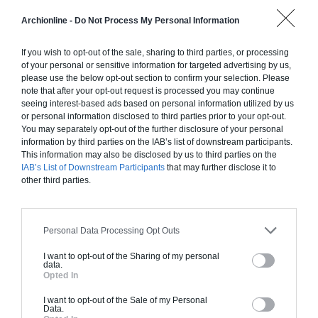
Construction ossature bois
Archionline -
Do Not Process My Personal Information
Chiffrage estimatif pour : Fondations et normes
standards. Construction en ossature bois isolé.
If you wish to opt-out of the sale, sharing to third parties, or processing
of your personal or sensitive information for targeted advertising by us,
Finitions haut de gamme. Le prix "clé en main"
please use the below opt-out section to confirm your selection. Please
inclut le gros oeuvre et le second oeuvre (cuisine,
note that after your opt-out request is processed you may continue
peinture, sols...), mais exclut piscine, jardin et
seeing interest-based ads based on personal information utilized by us
clôture.
or personal information disclosed to third parties prior to your opt-out.
You may separately opt-out of the further disclosure of your personal
À partir de
information by third parties on the IAB’s list of downstream participants.
This information may also be disclosed by us to third parties on the
177 000€ TTC
IAB’s List of Downstream Participants
that may further disclose it to
other third parties.
Je la veux !
Personal Data Processing Opt Outs
I want to opt-out of the Sharing of my personal
data.
Opted In
Construction BBC
I want to opt-out of the Sale of my Personal
Data.
Chiffrage estimatif pour : Fondations et normes