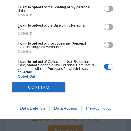
245 000€ TTC
I want to opt-out of the Sharing of my personal
data.
Opted In
Je la veux !
I want to opt-out of the Sale of my Personal
Data.
Opted In
I want to opt-out of processing my Personal
Data for Targeted Advertising.
Construction BBC
Opted In
Chiffrage estimatif pour : Fondations et normes
I want to opt-out of Collection, Use, Retention,
Sale, and/or Sharing of my Personal Data that Is
standards. Construction en bloc coffrant isolant
Unrelated with the Purposes for which it was
collected.
(RT 2020). Finitions haut de gamme. Le prix "clé
Opted Out
en main" inclut le gros oeuvre et le second
CONFIRM
oeuvre (cuisine, peinture, sols...), mais exclut
piscine, jardin et clôture.
À partir de
Data Deletion
Data Access
Privacy Policy
285 000€ TTC
Je la veux !