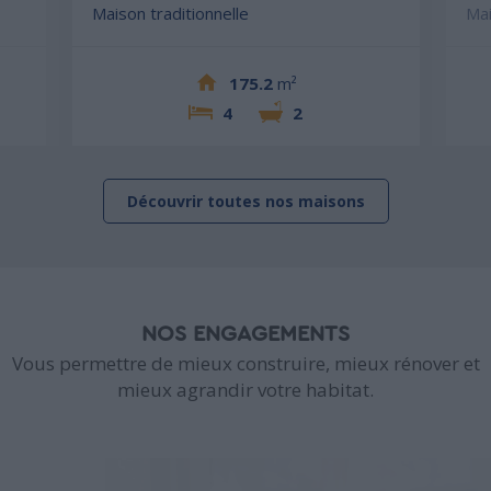
Maison traditionnelle
Mai
175.2
m²
4
2
Découvrir toutes nos maisons
NOS ENGAGEMENTS
Vous permettre de mieux construire, mieux rénover et
mieux agrandir votre habitat.