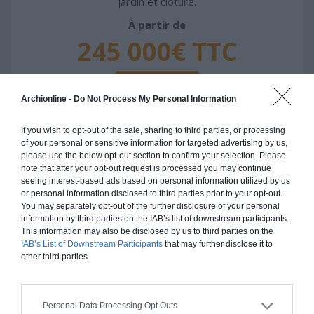
jardin et clôture.
À partir de
245 000€ TTC
Je la veux !
Archionline -
Do Not Process My Personal Information
If you wish to opt-out of the sale, sharing to third parties, or processing
of your personal or sensitive information for targeted advertising by us,
please use the below opt-out section to confirm your selection. Please
Construction ossature bois
note that after your opt-out request is processed you may continue
seeing interest-based ads based on personal information utilized by us
Chiffrage estimatif pour : Fondations et normes
or personal information disclosed to third parties prior to your opt-out.
You may separately opt-out of the further disclosure of your personal
standards. Construction en ossature bois isolé.
information by third parties on the IAB’s list of downstream participants.
Finitions haut de gamme. Le prix "clé en main"
This information may also be disclosed by us to third parties on the
inclut le gros oeuvre et le second oeuvre (cuisine,
IAB’s List of Downstream Participants
that may further disclose it to
peinture, sols...), mais exclut piscine, jardin et
other third parties.
clôture.
À partir de
Personal Data Processing Opt Outs