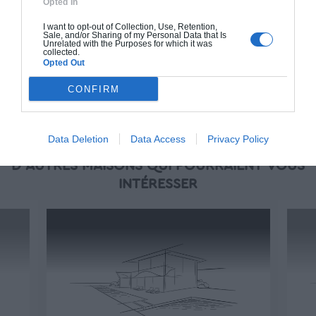
Opted In
À partir de
325 000€ TTC
I want to opt-out of Collection, Use, Retention,
Sale, and/or Sharing of my Personal Data that Is
Unrelated with the Purposes for which it was
collected.
Opted Out
Je la veux !
CONFIRM
Data Deletion
Data Access
Privacy Policy
D'AUTRES MAISONS QUI POURRAIENT VOUS
INTÉRESSER