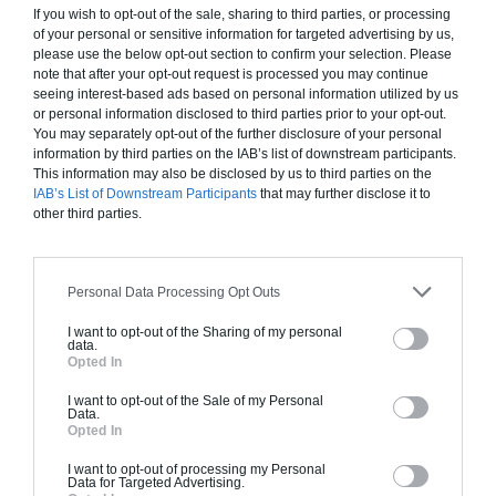
If you wish to opt-out of the sale, sharing to third parties, or processing
peinture, sols...), mais exclut piscine, jardin et
of your personal or sensitive information for targeted advertising by us,
clôture.
please use the below opt-out section to confirm your selection. Please
note that after your opt-out request is processed you may continue
À partir de
seeing interest-based ads based on personal information utilized by us
279 000€ TTC
or personal information disclosed to third parties prior to your opt-out.
You may separately opt-out of the further disclosure of your personal
information by third parties on the IAB’s list of downstream participants.
This information may also be disclosed by us to third parties on the
Je la veux !
IAB’s List of Downstream Participants
that may further disclose it to
other third parties.
Personal Data Processing Opt Outs
Construction BBC
I want to opt-out of the Sharing of my personal
data.
Chiffrage estimatif pour : Fondations et normes
Opted In
standards. Construction en bloc coffrant isolant
(RT 2020). Finitions haut de gamme. Le prix "clé
I want to opt-out of the Sale of my Personal
Data.
en main" inclut le gros oeuvre et le second
Opted In
oeuvre (cuisine, peinture, sols...), mais exclut
I want to opt-out of processing my Personal
piscine, jardin et clôture.
Data for Targeted Advertising.