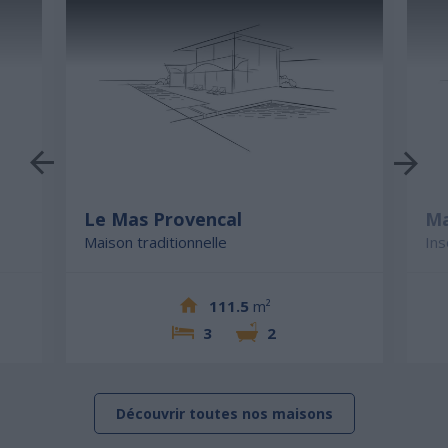
Le Mas Provencal
Ma
Maison traditionnelle
Ins
111.5
m²
3
2
Découvrir toutes nos maisons