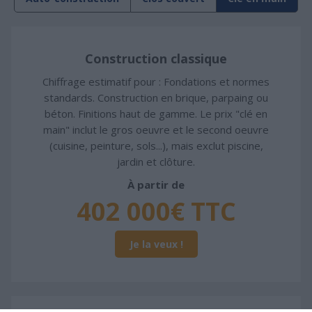
Construction classique
Chiffrage estimatif pour : Fondations et normes
standards. Construction en brique, parpaing ou
béton. Finitions haut de gamme. Le prix "clé en
main" inclut le gros oeuvre et le second oeuvre
(cuisine, peinture, sols...), mais exclut piscine,
jardin et clôture.
À partir de
402 000€ TTC
Je la veux !