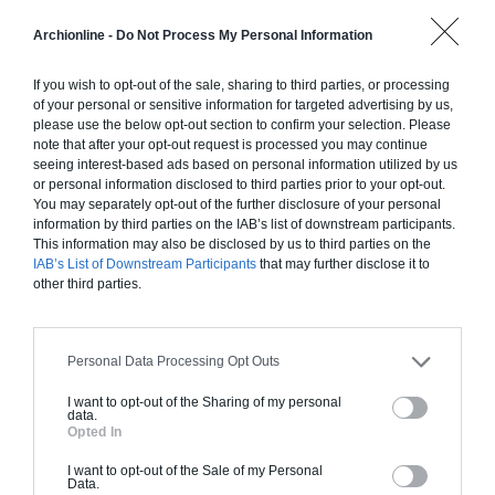
Construction ossature bois
Archionline -
Do Not Process My Personal Information
Chiffrage estimatif pour : Fondations et normes
standards. Construction en ossature bois isolé.
If you wish to opt-out of the sale, sharing to third parties, or processing
of your personal or sensitive information for targeted advertising by us,
Finitions haut de gamme. Le prix "clé en main"
please use the below opt-out section to confirm your selection. Please
inclut le gros oeuvre et le second oeuvre (cuisine,
note that after your opt-out request is processed you may continue
peinture, sols...), mais exclut piscine, jardin et
seeing interest-based ads based on personal information utilized by us
or personal information disclosed to third parties prior to your opt-out.
clôture.
You may separately opt-out of the further disclosure of your personal
À partir de
information by third parties on the IAB’s list of downstream participants.
This information may also be disclosed by us to third parties on the
402 000€ TTC
IAB’s List of Downstream Participants
that may further disclose it to
other third parties.
Je la veux !
Personal Data Processing Opt Outs
I want to opt-out of the Sharing of my personal
data.
Opted In
Construction BBC
I want to opt-out of the Sale of my Personal
Data.
Chiffrage estimatif pour : Fondations et normes