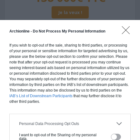
Je la veux !
Archionline -
Do Not Process My Personal Information
If you wish to opt-out of the sale, sharing to third parties, or processing
Construction ossature bois
of your personal or sensitive information for targeted advertising by us,
please use the below opt-out section to confirm your selection. Please
Chiffrage estimatif pour : Fondations et normes
note that after your opt-out request is processed you may continue
standards. Construction en ossature bois isolé.
seeing interest-based ads based on personal information utilized by us
or personal information disclosed to third parties prior to your opt-out.
Finitions haut de gamme. Le prix "clé en main"
You may separately opt-out of the further disclosure of your personal
inclut le gros oeuvre et le second oeuvre (cuisine,
information by third parties on the IAB’s list of downstream participants.
peinture, sols...), mais exclut piscine, jardin et
This information may also be disclosed by us to third parties on the
clôture.
IAB’s List of Downstream Participants
that may further disclose it to
other third parties.
À partir de
138 000€ TTC
Personal Data Processing Opt Outs
Je la veux !
I want to opt-out of the Sharing of my personal
data.