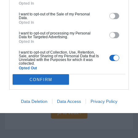
Opted In
I want to opt-out of the Sale of my Personal
Data.
Opted In
Construction BBC
I want to opt-out of processing my Personal
Data for Targeted Advertising.
Chiffrage estimatif pour : Fondations et normes
Opted In
standards. Construction en bloc coffrant isolant
I want to opt-out of Collection, Use, Retention,
(RT 2020). Finitions haut de gamme. Le prix "clé
Sale, and/or Sharing of my Personal Data that Is
Unrelated with the Purposes for which it was
en main" inclut le gros oeuvre et le second
collected.
Opted Out
oeuvre (cuisine, peinture, sols...), mais exclut
piscine, jardin et clôture.
CONFIRM
À partir de
158 000€ TTC
Data Deletion
Data Access
Privacy Policy
Je la veux !