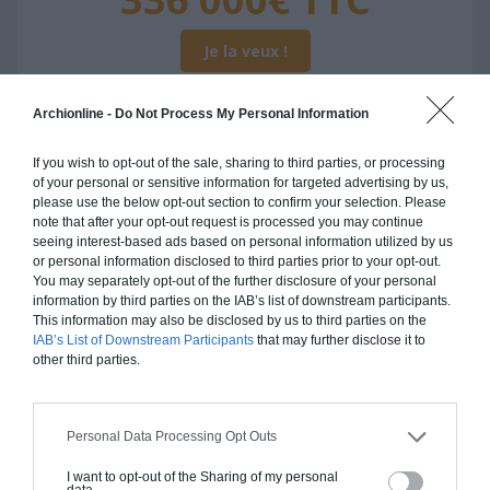
Je la veux !
Archionline -
Do Not Process My Personal Information
If you wish to opt-out of the sale, sharing to third parties, or processing
Construction ossature bois
of your personal or sensitive information for targeted advertising by us,
please use the below opt-out section to confirm your selection. Please
Chiffrage estimatif pour : Fondations et normes
note that after your opt-out request is processed you may continue
standards. Construction en ossature bois isolé.
seeing interest-based ads based on personal information utilized by us
or personal information disclosed to third parties prior to your opt-out.
Finitions haut de gamme. Le prix "clé en main"
You may separately opt-out of the further disclosure of your personal
inclut le gros oeuvre et le second oeuvre (cuisine,
information by third parties on the IAB’s list of downstream participants.
peinture, sols...), mais exclut piscine, jardin et
This information may also be disclosed by us to third parties on the
IAB’s List of Downstream Participants
that may further disclose it to
clôture.
other third parties.
À partir de
336 000€ TTC
Personal Data Processing Opt Outs
Je la veux !
I want to opt-out of the Sharing of my personal
data.