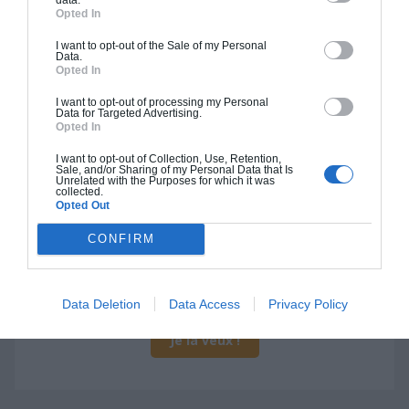
Opted In
I want to opt-out of the Sale of my Personal
Data.
Opted In
Construction BBC
I want to opt-out of processing my Personal
Data for Targeted Advertising.
Chiffrage estimatif pour : Fondations et normes
Opted In
standards. Construction en bloc coffrant isolant
I want to opt-out of Collection, Use, Retention,
(RT 2020). Finitions haut de gamme. Le prix "clé
Sale, and/or Sharing of my Personal Data that Is
Unrelated with the Purposes for which it was
en main" inclut le gros oeuvre et le second
collected.
Opted Out
oeuvre (cuisine, peinture, sols...), mais exclut
piscine, jardin et clôture.
CONFIRM
À partir de
389 000€ TTC
Data Deletion
Data Access
Privacy Policy
Je la veux !