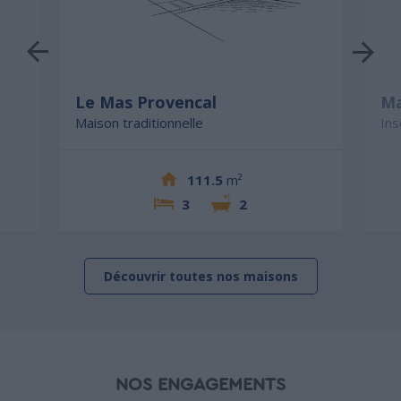
Le Mas Provencal
Ma
Maison traditionnelle
Ins
111.5
m²
3
2
Découvrir toutes nos maisons
NOS ENGAGEMENTS