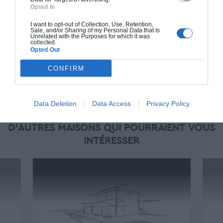
piscine, jardin et clôture.
Opted In
À partir de
I want to opt-out of Collection, Use, Retention,
263 000€ TTC
Sale, and/or Sharing of my Personal Data that Is
Unrelated with the Purposes for which it was
collected.
Opted Out
Je la veux !
CONFIRM
Data Deletion
Data Access
Privacy Policy
D'AUTRES MAISONS QUI POURRAIENT VOUS
INTÉRESSER