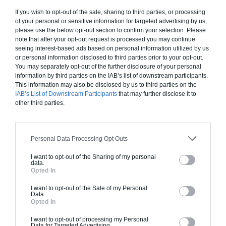
inclut le gros oeuvre et le second oeuvre (cuisine,
If you wish to opt-out of the sale, sharing to third parties, or processing
peinture, sols...), mais exclut piscine, jardin et
of your personal or sensitive information for targeted advertising by us,
please use the below opt-out section to confirm your selection. Please
clôture.
note that after your opt-out request is processed you may continue
seeing interest-based ads based on personal information utilized by us
À partir de
or personal information disclosed to third parties prior to your opt-out.
225 000€ TTC
You may separately opt-out of the further disclosure of your personal
information by third parties on the IAB’s list of downstream participants.
This information may also be disclosed by us to third parties on the
Je la veux !
IAB’s List of Downstream Participants
that may further disclose it to
other third parties.
Personal Data Processing Opt Outs
Construction BBC
I want to opt-out of the Sharing of my personal
data.
Chiffrage estimatif pour : Fondations et normes
Opted In
standards. Construction en bloc coffrant isolant
I want to opt-out of the Sale of my Personal
(RT 2020). Finitions haut de gamme. Le prix "clé
Data.
Opted In
en main" inclut le gros oeuvre et le second
oeuvre (cuisine, peinture, sols...), mais exclut
I want to opt-out of processing my Personal
Data for Targeted Advertising.