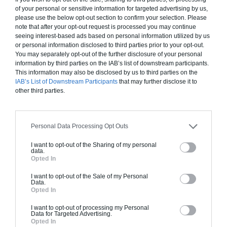
clôture.
of your personal or sensitive information for targeted advertising by us,
please use the below opt-out section to confirm your selection. Please
À partir de
note that after your opt-out request is processed you may continue
2 000€ TTC
seeing interest-based ads based on personal information utilized by us
or personal information disclosed to third parties prior to your opt-out.
You may separately opt-out of the further disclosure of your personal
information by third parties on the IAB’s list of downstream participants.
Je la veux !
This information may also be disclosed by us to third parties on the
IAB’s List of Downstream Participants
that may further disclose it to
other third parties.
Personal Data Processing Opt Outs
Construction BBC
Chiffrage estimatif pour : Fondations et normes
I want to opt-out of the Sharing of my personal
data.
standards. Construction en bloc coffrant isolant
Opted In
(RT 2020). Finitions haut de gamme. Le prix "clé
I want to opt-out of the Sale of my Personal
en main" inclut le gros oeuvre et le second
Data.
Opted In
oeuvre (cuisine, peinture, sols...), mais exclut
piscine, jardin et clôture.
I want to opt-out of processing my Personal
Data for Targeted Advertising.
À partir de
Opted In