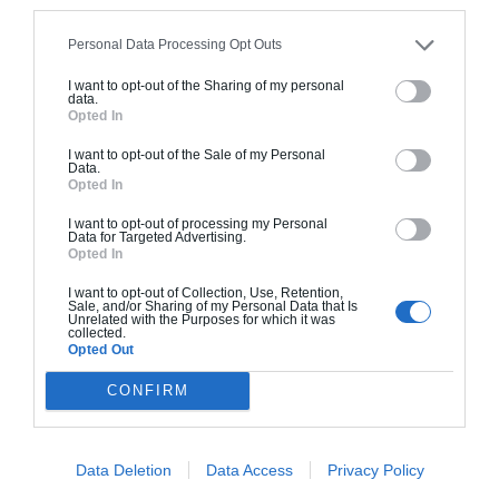
peinture, sols...), mais exclut piscine, jardin et
Personal Data Processing Opt Outs
clôture.
À partir de
I want to opt-out of the Sharing of my personal
data.
657 000€ TTC
Opted In
I want to opt-out of the Sale of my Personal
Data.
Je la veux !
Opted In
I want to opt-out of processing my Personal
Data for Targeted Advertising.
Opted In
I want to opt-out of Collection, Use, Retention,
Sale, and/or Sharing of my Personal Data that Is
Construction BBC
Unrelated with the Purposes for which it was
collected.
Opted Out
Chiffrage estimatif pour : Fondations et normes
standards. Construction en bloc coffrant isolant
CONFIRM
(RT 2020). Finitions haut de gamme. Le prix "clé
en main" inclut le gros oeuvre et le second
oeuvre (cuisine, peinture, sols...), mais exclut
Data Deletion
Data Access
Privacy Policy
piscine, jardin et clôture.