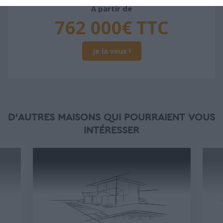
À partir de
762 000€ TTC
Je la veux !
D'AUTRES MAISONS QUI POURRAIENT VOUS
INTÉRESSER