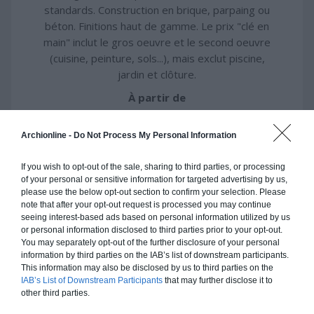
standards. Construction en brique, parpaing ou
béton. Finitions haut de gamme. Le prix "clé en
main" inclut le gros oeuvre et le second oeuvre
(cuisine, peinture, sols...), mais exclut piscine,
jardin et clôture.
À partir de
657 000€ TTC
Archionline -
Do Not Process My Personal Information
Je la veux !
If you wish to opt-out of the sale, sharing to third parties, or processing
of your personal or sensitive information for targeted advertising by us,
please use the below opt-out section to confirm your selection. Please
note that after your opt-out request is processed you may continue
seeing interest-based ads based on personal information utilized by us
or personal information disclosed to third parties prior to your opt-out.
Construction ossature bois
You may separately opt-out of the further disclosure of your personal
information by third parties on the IAB’s list of downstream participants.
Chiffrage estimatif pour : Fondations et normes
This information may also be disclosed by us to third parties on the
standards. Construction en ossature bois isolé.
IAB’s List of Downstream Participants
that may further disclose it to
other third parties.
Finitions haut de gamme. Le prix "clé en main"
inclut le gros oeuvre et le second oeuvre (cuisine,