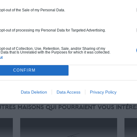
ossature bois isolé. Finitions haut de
gamme. Le prix "clé en main" inclut le gros
 opt-out of the Sale of my Personal Data.
oeuvre et le second oeuvre (cuisine,
peinture, sols...), mais exclut piscine, jardin
et clôture.
 opt-out of processing my Personal Data for Targeted Advertising.
À partir de
279 000€ TTC
 opt-out of Collection, Use, Retention, Sale, and/or Sharing of my
Data that Is Unrelated with the Purposes for which it was collected.
ut
Je la veux !
CONFIRM
Data Deletion
Data Access
Privacy Policy
UTRES MAISONS QUI POURRAIENT VOUS INTÉRE