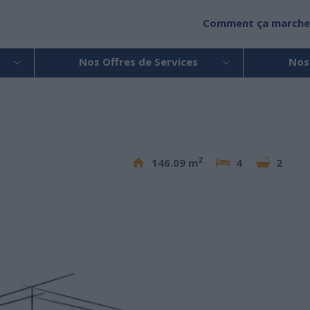
Comment ça marche
Nos Offres de Services
Nos
2
146.09 m
4
2