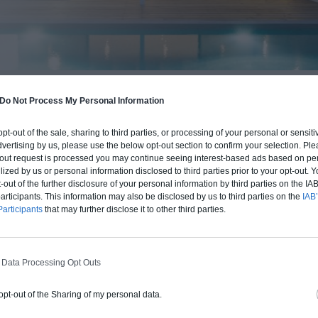
Do Not Process My Personal Information
BUDGET ET PROCÉDÉ
fre un chiffrage estimatif pour la construction de cette m
 opt-out of the sale, sharing to third parties, or processing of your personal or sensit
 du type de livraison souhaité : auto-construction, clos co
dvertising by us, please use the below opt-out section to confirm your selection. Ple
t-out request is processed you may continue seeing interest-based ads based on pe
d'air) ou clé en main.
ilized by us or personal information disclosed to third parties prior to your opt-out.
-out of the further disclosure of your personal information by third parties on the IAB’
ticipants. This information may also be disclosed by us to third parties on the
IAB’
Auto-construction
Clos couvert
Clé en main
articipants
that may further disclose it to other third parties.
Construction ossature bois
 Data Processing Opt Outs
Chiffrage estimatif pour : Fondations et
 opt-out of the Sharing of my personal data.
normes standards. Construction en