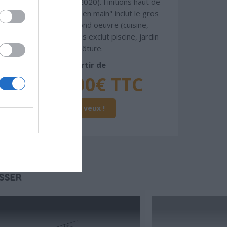
coffrant isolant (RT 2020). Finitions haut de
gamme. Le prix "clé en main" inclut le gros
oeuvre et le second oeuvre (cuisine,
peinture, sols...), mais exclut piscine, jardin
et clôture.
À partir de
323 000€ TTC
Je la veux !
SSER