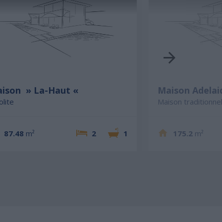
ison » La-Haut «
Maison Adelai
olite
Maison traditionnel
87.48
m²
2
1
175.2
m²