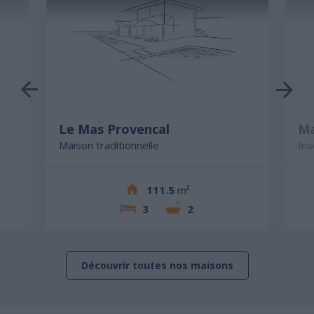
Le Mas Provencal
Ma
Maison traditionnelle
Ins
111.5
m²
3
2
Découvrir toutes nos maisons