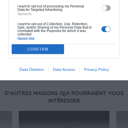
(RT 2020). Finitions haut de gamme. Le prix "clé
I want to opt-out of processing my Personal
en main" inclut le gros oeuvre et le second
Data for Targeted Advertising.
Opted In
oeuvre (cuisine, peinture, sols...), mais exclut
piscine, jardin et clôture.
I want to opt-out of Collection, Use, Retention,
Sale, and/or Sharing of my Personal Data that Is
À partir de
Unrelated with the Purposes for which it was
collected.
258 000€ TTC
Opted Out
CONFIRM
Je la veux !
Data Deletion
Data Access
Privacy Policy
D'AUTRES MAISONS QUI POURRAIENT VOUS
INTÉRESSER