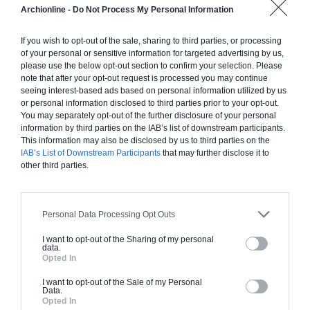
Archionline -
Do Not Process My Personal Information
Chiffrage estimatif pour : Fondations et normes
standards. Construction en ossature bois isolé.
If you wish to opt-out of the sale, sharing to third parties, or processing
Finitions haut de gamme. Le prix "clé en main"
of your personal or sensitive information for targeted advertising by us,
inclut le gros oeuvre et le second oeuvre (cuisine,
please use the below opt-out section to confirm your selection. Please
peinture, sols...), mais exclut piscine, jardin et
note that after your opt-out request is processed you may continue
seeing interest-based ads based on personal information utilized by us
clôture.
or personal information disclosed to third parties prior to your opt-out.
À partir de
You may separately opt-out of the further disclosure of your personal
information by third parties on the IAB’s list of downstream participants.
224 000€ TTC
This information may also be disclosed by us to third parties on the
IAB’s List of Downstream Participants
that may further disclose it to
other third parties.
Je la veux !
Personal Data Processing Opt Outs
I want to opt-out of the Sharing of my personal
data.
Construction BBC
Opted In
Chiffrage estimatif pour : Fondations et normes
I want to opt-out of the Sale of my Personal
Data.
standards. Construction en bloc coffrant isolant
Opted In