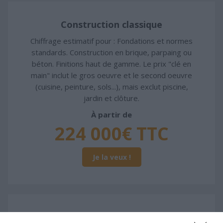
Construction classique
Chiffrage estimatif pour : Fondations et normes
standards. Construction en brique, parpaing ou
béton. Finitions haut de gamme. Le prix "clé en
main" inclut le gros oeuvre et le second oeuvre
(cuisine, peinture, sols...), mais exclut piscine,
jardin et clôture.
À partir de
224 000€ TTC
Je la veux !
Construction ossature bois