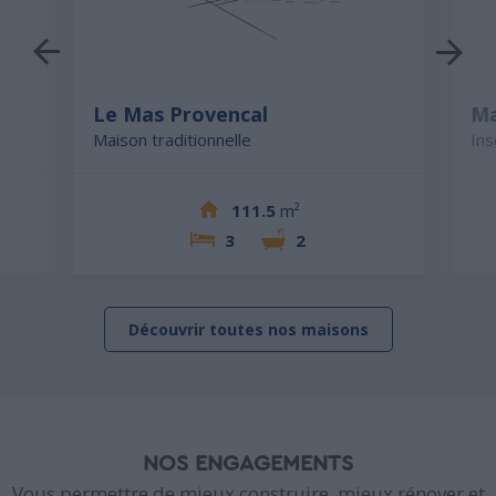
Le Mas Provencal
Ma
Maison traditionnelle
Ins
111.5
m²
3
2
Découvrir toutes nos maisons
NOS ENGAGEMENTS
Vous permettre de mieux construire, mieux rénover et