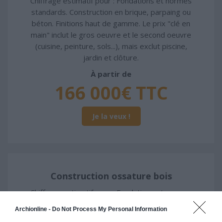
Chiffrage estimatif pour : Fondations et normes
standards. Construction en brique, parpaing ou
béton. Finitions haut de gamme. Le prix "clé en
main" inclut le gros oeuvre et le second oeuvre
(cuisine, peinture, sols...), mais exclut piscine,
jardin et clôture.
À partir de
166 000€ TTC
Je la veux !
Construction ossature bois
Chiffrage estimatif pour : Fondations et normes
standards. Construction en ossature bois isolé.
Archionline -
Do Not Process My Personal Information
Finitions haut de gamme. Le prix "clé en main"