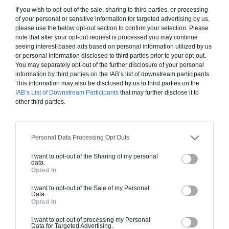
inclut le gros oeuvre et le second oeuvre (cuisine,
If you wish to opt-out of the sale, sharing to third parties, or processing
peinture, sols...), mais exclut piscine, jardin et
of your personal or sensitive information for targeted advertising by us,
clôture.
please use the below opt-out section to confirm your selection. Please
note that after your opt-out request is processed you may continue
À partir de
seeing interest-based ads based on personal information utilized by us
or personal information disclosed to third parties prior to your opt-out.
166 000€ TTC
You may separately opt-out of the further disclosure of your personal
information by third parties on the IAB’s list of downstream participants.
This information may also be disclosed by us to third parties on the
Je la veux !
IAB’s List of Downstream Participants
that may further disclose it to
other third parties.
Personal Data Processing Opt Outs
Construction BBC
I want to opt-out of the Sharing of my personal
data.
Chiffrage estimatif pour : Fondations et normes
Opted In
standards. Construction en bloc coffrant isolant
I want to opt-out of the Sale of my Personal
(RT 2020). Finitions haut de gamme. Le prix "clé
Data.
en main" inclut le gros oeuvre et le second
Opted In
oeuvre (cuisine, peinture, sols...), mais exclut
I want to opt-out of processing my Personal
piscine, jardin et clôture.
Data for Targeted Advertising.