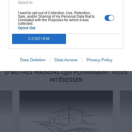
Opted In
À partir de
I want to opt-out of Collection, Use, Retention,
189 000€ TTC
Sale, and/or Sharing of my Personal Data that Is
Unrelated with the Purposes for which it was
collected.
Opted Out
Je la veux !
CONFIRM
Data Deletion
Data Access
Privacy Policy
D'AUTRES MAISONS QUI POURRAIENT VOUS
INTÉRESSER