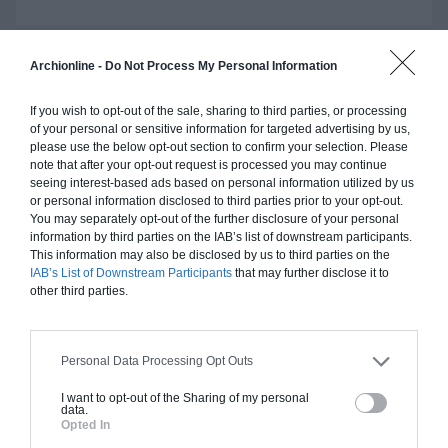
Archionline -
Do Not Process My Personal Information
Construction ossature bois
If you wish to opt-out of the sale, sharing to third parties, or processing
Chiffrage estimatif pour : Fondations et normes
of your personal or sensitive information for targeted advertising by us,
standards. Construction en ossature bois isolé.
please use the below opt-out section to confirm your selection. Please
note that after your opt-out request is processed you may continue
Finitions haut de gamme. Le prix "clé en main"
seeing interest-based ads based on personal information utilized by us
inclut le gros oeuvre et le second oeuvre (cuisine,
or personal information disclosed to third parties prior to your opt-out.
peinture, sols...), mais exclut piscine, jardin et
You may separately opt-out of the further disclosure of your personal
clôture.
information by third parties on the IAB’s list of downstream participants.
This information may also be disclosed by us to third parties on the
À partir de
IAB’s List of Downstream Participants
that may further disclose it to
other third parties.
311 000€ TTC
Je la veux !
Personal Data Processing Opt Outs
I want to opt-out of the Sharing of my personal
data.
Opted In