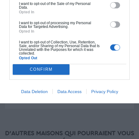
I want to opt-out of the Sale of my Personal
Data.
Construction BBC
Opted In
Chiffrage estimatif pour : Fondations et normes
I want to opt-out of processing my Personal
standards. Construction en bloc coffrant isolant
Data for Targeted Advertising.
Opted In
(RT 2020). Finitions haut de gamme. Le prix "clé
en main" inclut le gros oeuvre et le second
I want to opt-out of Collection, Use, Retention,
Sale, and/or Sharing of my Personal Data that Is
oeuvre (cuisine, peinture, sols...), mais exclut
Unrelated with the Purposes for which it was
collected.
piscine, jardin et clôture.
Opted Out
À partir de
CONFIRM
361 000€ TTC
Data Deletion
Data Access
Privacy Policy
Je la veux !
D'AUTRES MAISONS QUI POURRAIENT VOUS