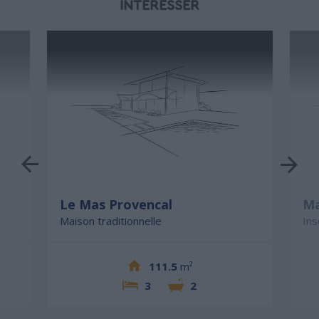
INTÉRESSER
Le Mas Provencal
Ma
Maison traditionnelle
Ins
111.5
m²
3
2