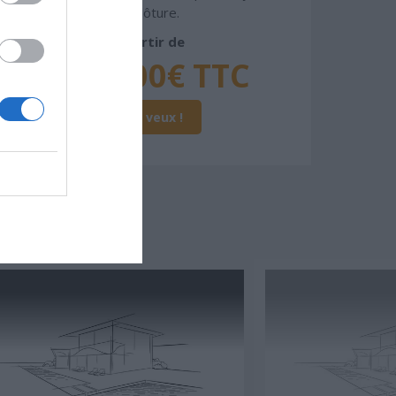
et clôture.
À partir de
317 000€ TTC
Je la veux !
SSER