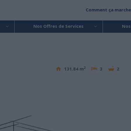
Comment ça marche
Nos Offres de Services
Nos
2
131.84 m
3
2