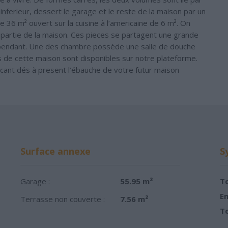
u inferieur, dessert le garage et le reste de la maison par un
de 36 m² ouvert sur la cuisine à l’americaine de 6 m². On
partie de la maison. Ces pieces se partagent une grande
dépendant. Une des chambre possède une salle de douche
ans de cette maison sont disponibles sur notre plateforme.
cant dés à present l’ébauche de votre futur maison
Surface annexe
S
Garage :
55.95 m²
To
Em
Terrasse non couverte :
7.56 m²
To