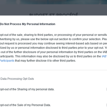
BUDGET ET PROCÉDÉ
fre un chiffrage estimatif pour la construction de cette m
Do Not Process My Personal Information
 du type de livraison souhaité : auto-construction, clos co
d'air) ou clé en main.
 opt-out of the sale, sharing to third parties, or processing of your personal or sensit
dvertising by us, please use the below opt-out section to confirm your selection. Ple
t-out request is processed you may continue seeing interest-based ads based on pe
ilized by us or personal information disclosed to third parties prior to your opt-out.
Auto-construction
Clos couvert
Clé en main
-out of the further disclosure of your personal information by third parties on the IAB’
ticipants. This information may also be disclosed by us to third parties on the
IAB’
articipants
that may further disclose it to other third parties.
Construction ossature bois
Chiffrage estimatif pour : Fondations et
 Data Processing Opt Outs
normes standards. Construction en
ossature bois isolé. Finitions haut de
 opt-out of the Sharing of my personal data.
gamme. Le prix "clé en main" inclut le gros
oeuvre et le second oeuvre (cuisine,
peinture, sols...), mais exclut piscine, jardin
 opt-out of the Sale of my Personal Data.