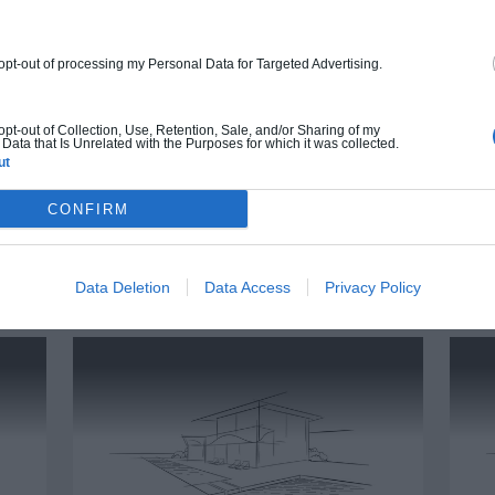
et clôture.
À partir de
 opt-out of processing my Personal Data for Targeted Advertising.
277 000€ TTC
 opt-out of Collection, Use, Retention, Sale, and/or Sharing of my
Je la veux !
Data that Is Unrelated with the Purposes for which it was collected.
ut
CONFIRM
Data Deletion
Data Access
Privacy Policy
UTRES MAISONS QUI POURRAIENT VOUS INTÉRE