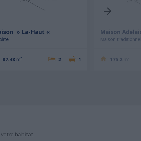
ison » La-Haut «
Maison Adelai
olite
Maison traditionnel
87.48
m²
2
1
175.2
m²
votre habitat.