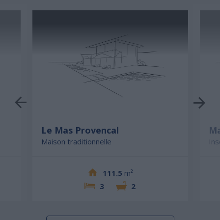
Le Mas Provencal
Ma
Maison traditionnelle
Ins
111.5
m²
3
2