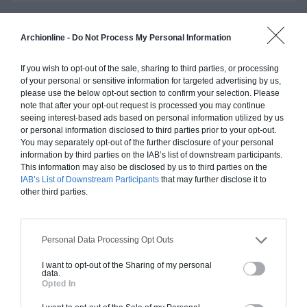
Archionline -
Do Not Process My Personal Information
Construction ossature bois
Chiffrage estimatif pour : Fondations et normes
If you wish to opt-out of the sale, sharing to third parties, or processing
of your personal or sensitive information for targeted advertising by us,
standards. Construction en ossature bois isolé.
please use the below opt-out section to confirm your selection. Please
Finitions haut de gamme. Le prix "clé en main"
note that after your opt-out request is processed you may continue
inclut le gros oeuvre et le second oeuvre (cuisine,
seeing interest-based ads based on personal information utilized by us
or personal information disclosed to third parties prior to your opt-out.
peinture, sols...), mais exclut piscine, jardin et
You may separately opt-out of the further disclosure of your personal
clôture.
information by third parties on the IAB’s list of downstream participants.
This information may also be disclosed by us to third parties on the
À partir de
IAB’s List of Downstream Participants
that may further disclose it to
251 000€ TTC
other third parties.
Je la veux !
Personal Data Processing Opt Outs
I want to opt-out of the Sharing of my personal
data.
Opted In